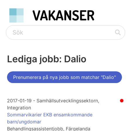
Lediga jobb: Dalio
Prenumerera på nya jobb som matchar "Dalio"
2017-01-19 - Samhällsutvecklingssektorn,
●
Integration
Sommarvikarier EKB ensamkommande
barn/ungdomar
Behandlingsassistentjobb, Färgelanda