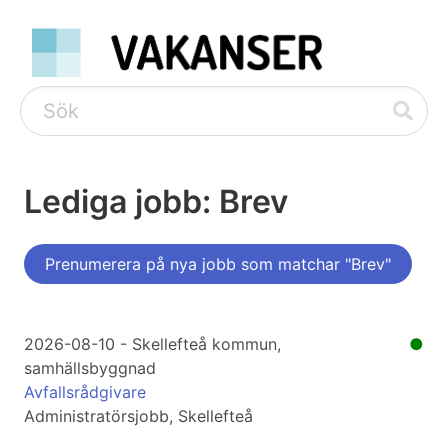
Lediga jobb: Brev
Prenumerera på nya jobb som matchar "Brev"
2026-08-10 - Skellefteå kommun,
●
samhällsbyggnad
Avfallsrådgivare
Administratörsjobb, Skellefteå