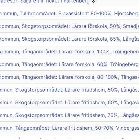
atresor: Säljare till Ticket i Falkenberg
🌟
ommun, Tullbroområdet: Elevassistent 80-100%, Hjortsber
kommun, Skogstorpsområdet: Lärare förskola, 50%, Smedj
kommun, Skogstorpsområdet: Lärare förskola, 65%, Långå
kommun, Tångaområdet: Lärare förskola, 100%, Tröingeber
kommun, Tångaområdet: Lärare förskola, 60%, Tröingeberg
kommun, Tångaområdet: Lärare förskola, 80-100%, Tångas
mmun, Skogstorpsområdet: Lärare fritidshem, 50%, Långås
mmun, Skogstorpsområdet: Lärare fritidshem, 60%, Långa
mmun, Skogstorpsområdet: Lärare fritidshem, 75%, Långås
mmun, Tångaområdet: Lärare fritidshem, 50-70%, Vinbergs