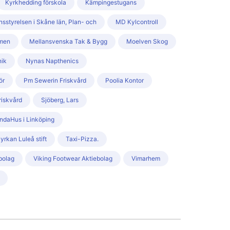
Kyrkhedding förskola
Kämpingestugans
nsstyrelsen i Skåne län, Plan- och
MD Kylcontroll
men
Mellansvenska Tak & Bygg
Moelven Skog
nik
Nynas Napthenics
ör
Pm Sewerin Friskvård
Poolia Kontor
Friskvård
Sjöberg, Lars
ndaHus i Linköping
rkan Luleå stift
Taxi-Pizza.
bolag
Viking Footwear Aktiebolag
Vimarhem