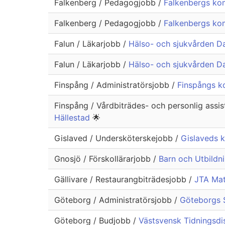
Falkenberg / Pedagogjobb /
Falkenbergs ko
Falkenberg / Pedagogjobb /
Falkenbergs ko
Falun / Läkarjobb /
Hälso- och sjukvården Dal
Falun / Läkarjobb /
Hälso- och sjukvården Da
Finspång / Administratörsjobb /
Finspångs k
Finspång / Vårdbiträdes- och personlig assi
Hällestad
🌟
Gislaved / Undersköterskejobb /
Gislaveds 
Gnosjö / Förskollärarjobb /
Barn och Utbildn
Gällivare / Restaurangbiträdesjobb /
JTA Mat
Göteborg / Administratörsjobb /
Göteborgs S
Göteborg / Budjobb /
Västsvensk Tidningsdis