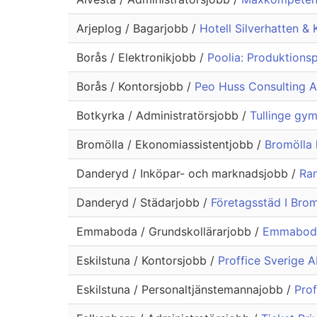
Arjeplog / Bagarjobb /
Hotell Silverhatten &
Borås / Elektronikjobb /
Poolia: Produktionsp
Borås / Kontorsjobb /
Peo Huss Consulting A
Botkyrka / Administratörsjobb /
Tullinge gym
Bromölla / Ekonomiassistentjobb /
Bromölla
Danderyd / Inköpar- och marknadsjobb /
Ran
Danderyd / Städarjobb /
Företagsstäd I Bro
Emmaboda / Grundskollärarjobb /
Emmaboda 
Eskilstuna / Kontorsjobb /
Proffice Sverige
Eskilstuna / Personaltjänstemannajobb /
Prof