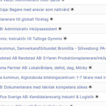
 Kraja: Bagare med ansvar som nattvärd
🌟
lanerare till globalt företag
🌟
B: Administrativ inköpsassistent
🌟
mix: Instruktör till Tullinge Gymmix
🌟
 kommun, Samverkansförbundet Bromölla - Sölvesborg: PA
dstad AB Randstad AB: Erfaren Produktionsplanerare/Ink
mma Partner AB: Lokalvårdare, deltid, dag, Mörby
🌟
kommun, Alglutsboda bildningscentrum: 1-7 lärare med inr
 AB: Dokumenterare med teknisk kompetens sökes
🌟
fice Sverige AB: Kandidatansvarig Industri & Logistik
🌟