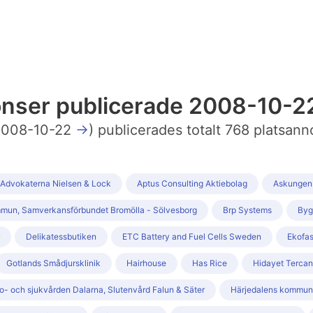
nonser publicerade 2008-10-2
008-10-22
→
) publicerades totalt 768 platsann
Advokaterna Nielsen & Lock
Aptus Consulting Aktiebolag
Askungen
mun, Samverkansförbundet Bromölla - Sölvesborg
Brp Systems
Byg
Delikatessbutiken
ETC Battery and Fuel Cells Sweden
Ekofa
Gotlands Smådjursklinik
Hairhouse
Has Rice
Hidayet Tercan
o- och sjukvården Dalarna, Slutenvård Falun & Säter
Härjedalens kommun,