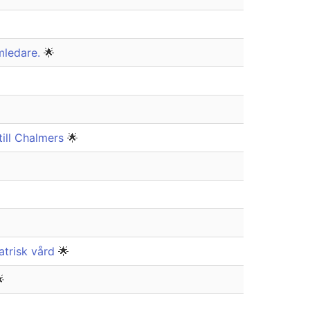
mledare.
🌟
till Chalmers
🌟
atrisk vård
🌟
