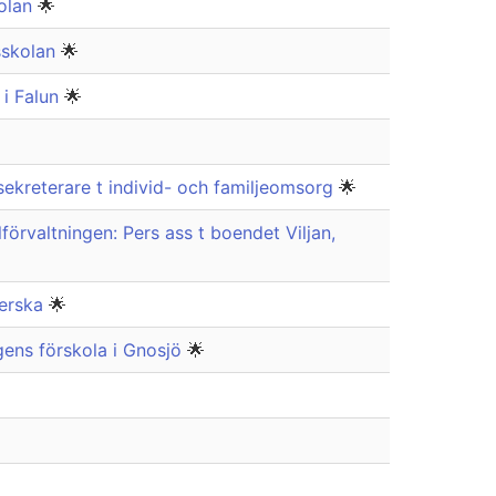
kolan
🌟
sskolan
🌟
 i Falun
🌟
kreterare t individ- och familjeomsorg
🌟
rvaltningen: Pers ass t boendet Viljan,
terska
🌟
gens förskola i Gnosjö
🌟