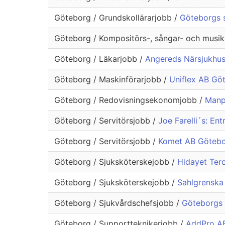
Göteborg / Grundskollärarjobb /
Göteborgs s
Göteborg / Kompositörs-, sångar- och musik
Göteborg / Läkarjobb /
Angereds Närsjukhu
Göteborg / Maskinförarjobb /
Uniflex AB Gö
Göteborg / Redovisningsekonomjobb /
Manp
Göteborg / Servitörsjobb /
Joe Farelli´s: En
Göteborg / Servitörsjobb /
Komet AB Götebor
Göteborg / Sjuksköterskejobb /
Hidayet Ter
Göteborg / Sjuksköterskejobb /
Sahlgrenska
Göteborg / Sjukvårdschefsjobb /
Göteborgs 
Göteborg / Supportteknikerjobb /
AddPro AB