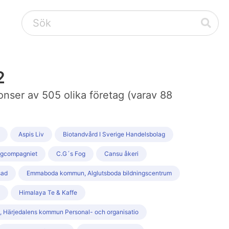
2
onser av 505 olika företag (varav 88
Aspis Liv
Biotandvård I Sverige Handelsbolag
gcompagniet
C.G´s Fog
Cansu åkeri
sad
Emmaboda kommun, Alglutsboda bildningscentrum
Himalaya Te & Kaffe
 Härjedalens kommun Personal- och organisatio