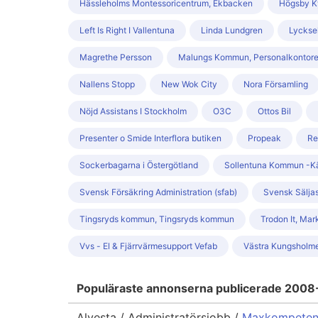
Hässleholms Montessoricentrum, Ekbacken
Högsby Ky
Left Is Right I Vallentuna
Linda Lundgren
Lyckse
Magrethe Persson
Malungs Kommun, Personalkontor
Nallens Stopp
New Wok City
Nora Församling
Nöjd Assistans I Stockholm
O3C
Ottos Bil
Presenter o Smide Interflora butiken
Propeak
Re
Sockerbagarna i Östergötland
Sollentuna Kommun -Kä
Svensk Försäkring Administration (sfab)
Svensk Säljas
Tingsryds kommun, Tingsryds kommun
Trodon It, Mar
Vvs - El & Fjärrvärmesupport Vefab
Västra Kungsholm
Populäraste annonserna publicerade 2008
Alvesta / Administratörsjobb /
Maxkompetens