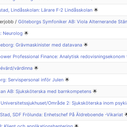
tad, Lindåsskolan: Lärare F-2 Lindåsskolan
🌟
erjobb /
Göteborgs Symfoniker AB: Viola Alternerande Stä
s: Neurolog
🌟
teborg: Grävmaskinister med datavana
🌟
ower Professional Finance: Analytisk redovisningsekonom 
trévärd/värdinna
🌟
g: Servispersonal inför Julen
🌟
can AB: Sjuksköterska med barnkompetens
🌟
 Universitetssjukhuset/Område 2: Sjuksköterska inom psyki
Stad, SDF Frölunda: Enhetschef På Äldreboende -Vikariat

: Klient och applikationshantering
🌟