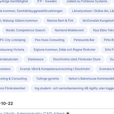
rkliga Samfällighet
If P - Sweden
Jobbet.nu Fishbone Systems
le kommun, Samhällsbyggnadsförvaltningen
Länsstyrelsen i Skåne län, Lä
et, Malung-Sälens kommun
Marina Rent & Fint
McDonalds Kungshol
Nordic Competence Search
Norrland Mobilevent
Nya Elbro Tek
PC City Linköping
Peo Huss Consulting
Petsounds Bar
Pihls R
staurang Victoria
Sigtuna kommun, Edda och Ragna förskolor
Siris 
rrdalsskolan
Starbreeze
Stockholms stad; Förskolan Sture
Su
sistans
Svensk Vård & Kompetensutveckling I Stockholm
Svenska ky
keting & Consulting
Tullinge gymmix
Valton's Bakehouse Kommandit
ens Förskoleenhet
tng student- och seniorbemanning AB Agility utan logga
-10-22
 Växjö: Administrativ CAD-tjänst
🌟