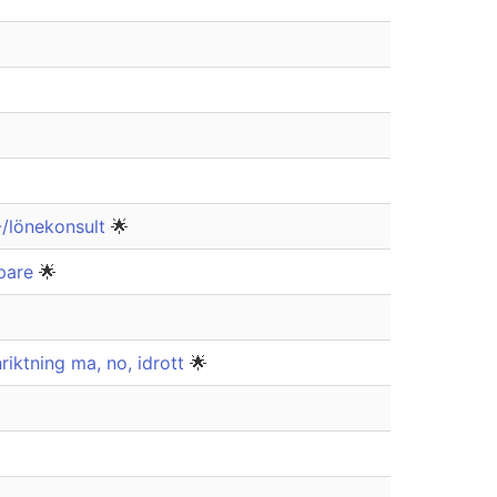
-/lönekonsult
🌟
öpare
🌟
iktning ma, no, idrott
🌟