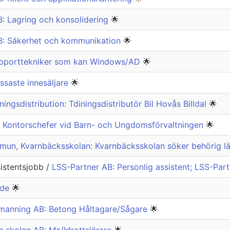
: Lagring och konsolidering
🌟
: Säkerhet och kommunikation
🌟
upporttekniker som kan Windows/AD
🌟
assaste innesäljare
🌟
ingsdistribution: Tdiningsdistributör Bil Hovås Billdal
🌟
 Kontorschefer vid Barn- och Ungdomsförvaltningen
🌟
un, Kvarnbäcksskolan: Kvarnbäcksskolan söker behörig lä
istentsjobb /
LSS-Partner AB: Personlig assistent; LSS-Pa
ede
🌟
emanning AB: Betong Håltagare/Sågare
🌟