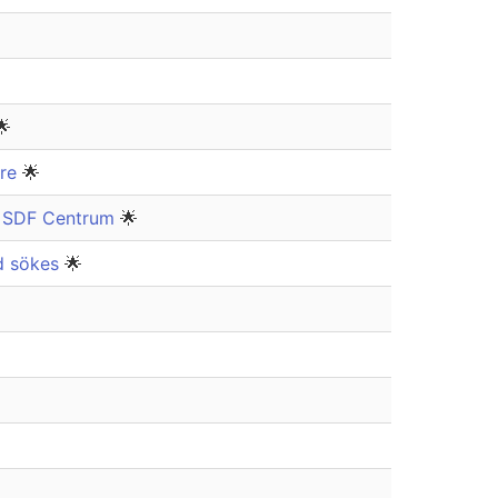
🌟
are
🌟
 i SDF Centrum
🌟
id sökes
🌟