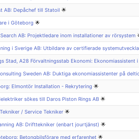
 AB: Depåchef till Statoil
🌟
are i Göteborg
🌟
earch AB: Projektledare inom installationer av rörsystem
ing i Sverige AB: Utbildare av certifierade systemutveckl
s Stad, A28 Förvaltningsstab Ekonomi: Ekonomiassistent
onsulting Sweden AB: Duktiga ekonomiassistenter på delt
org: Elmontör Installation - Rekrytering
🌟
elektriker sökes till Daros Piston Rings AB
🌟
 Tekniker / Service Tekniker
🌟
ning AB: Drifttekniker (enbart jourtjänst)
🌟
öteborg: Betongbilsförare med erfarenhet
🌟