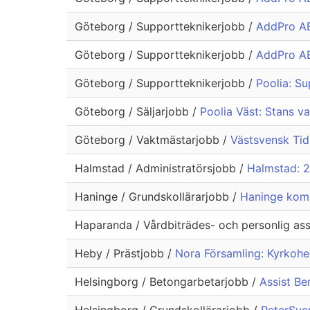
Göteborg / Supportteknikerjobb /
AddPro AB
Göteborg / Supportteknikerjobb /
AddPro AB
Göteborg / Supportteknikerjobb /
Poolia: S
Göteborg / Säljarjobb /
Poolia Väst: Stans v
Göteborg / Vaktmästarjobb /
Västsvensk Tidn
Halmstad / Administratörsjobb /
Halmstad: 2
Haninge / Grundskollärarjobb /
Haninge komm
Haparanda / Vårdbiträdes- och personlig ass
Heby / Prästjobb /
Nora Församling: Kyrkoh
Helsingborg / Betongarbetarjobb /
Assist B