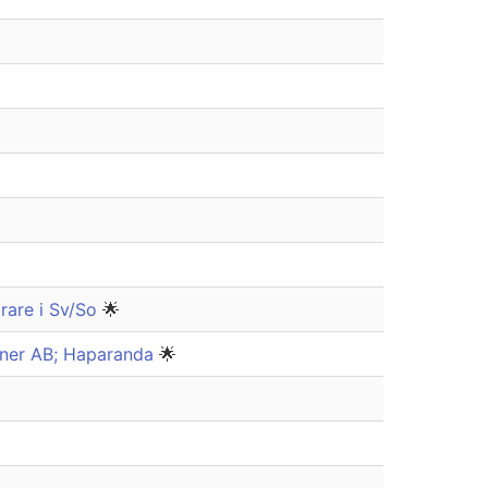
rare i Sv/So
🌟
rtner AB; Haparanda
🌟