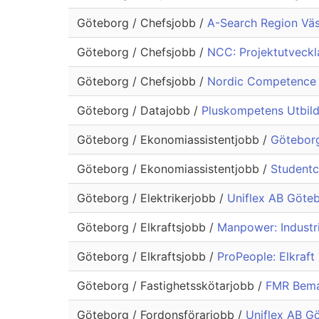
Göteborg / Chefsjobb /
A-Search Region Väst
Göteborg / Chefsjobb /
NCC: Projektutveckl
Göteborg / Chefsjobb /
Nordic Competence S
Göteborg / Datajobb /
Pluskompetens Utbildn
Göteborg / Ekonomiassistentjobb /
Göteborg
Göteborg / Ekonomiassistentjobb /
Studentc
Göteborg / Elektrikerjobb /
Uniflex AB Göteb
Göteborg / Elkraftsjobb /
Manpower: Industri
Göteborg / Elkraftsjobb /
ProPeople: Elkraft
Göteborg / Fastighetsskötarjobb /
FMR Beman
Göteborg / Fordonsförarjobb /
Uniflex AB G