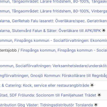
mmun, Tångaområdet: Lärare fritidshem, 80-100%, Tångas
mmun, Tångaområdet: Lärare fritidshem, 80-100%, Vinberg
arna, GerRehab Falu lasarett: Överläkare/spec. Geriatriken
larna, Slutenvård Falun & Säter: Överläkare till APK/RPK
🌟
ommun, Finspångs kommun - Socialförvaltningen: Ekonomise
stentsjobb /
Finspångs kommun, Finspångs kommun - Socialfö
kommun, Socialförvaltningen: Verksamhetsledare/underskö
ingförvaltningen, Gnosjö Kommun: Förskollärare till Regnbå
 & Catering: Kock, service eller restaurangbiträde
🌟
tad, SDF Frölunda: Socionom till Familjehuset Trädet
🌟
tribution Gbg Väster: Tidningsdistributör Torslanda
🌟