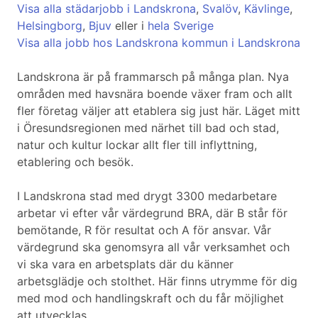
Visa alla städarjobb i Landskrona
,
Svalöv
,
Kävlinge
,
Helsingborg
,
Bjuv
eller i
hela Sverige
Visa alla jobb hos Landskrona kommun i Landskrona
Landskrona är på frammarsch på många plan. Nya
områden med havsnära boende växer fram och allt
fler företag väljer att etablera sig just här. Läget mitt
i Öresundsregionen med närhet till bad och stad,
natur och kultur lockar allt fler till inflyttning,
etablering och besök.
I Landskrona stad med drygt 3300 medarbetare
arbetar vi efter vår värdegrund BRA, där B står för
bemötande, R för resultat och A för ansvar. Vår
värdegrund ska genomsyra all vår verksamhet och
vi ska vara en arbetsplats där du känner
arbetsglädje och stolthet. Här finns utrymme för dig
med mod och handlingskraft och du får möjlighet
att utvecklas.