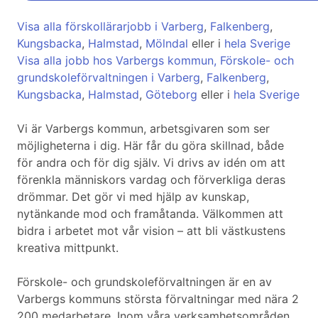
Visa alla förskollärarjobb i Varberg
,
Falkenberg
,
Kungsbacka
,
Halmstad
,
Mölndal
eller i
hela Sverige
Visa alla jobb hos Varbergs kommun, Förskole- och
grundskoleförvaltningen i Varberg
,
Falkenberg
,
Kungsbacka
,
Halmstad
,
Göteborg
eller i
hela Sverige
Vi är Varbergs kommun, arbetsgivaren som ser
möjligheterna i dig. Här får du göra skillnad, både
för andra och för dig själv. Vi drivs av idén om att
förenkla människors vardag och förverkliga deras
drömmar. Det gör vi med hjälp av kunskap,
nytänkande mod och framåtanda. Välkommen att
bidra i arbetet mot vår vision – att bli västkustens
kreativa mittpunkt.
Förskole- och grundskoleförvaltningen är en av
Varbergs kommuns största förvaltningar med nära 2
200 medarbetare. Inom våra verksamhetsområden