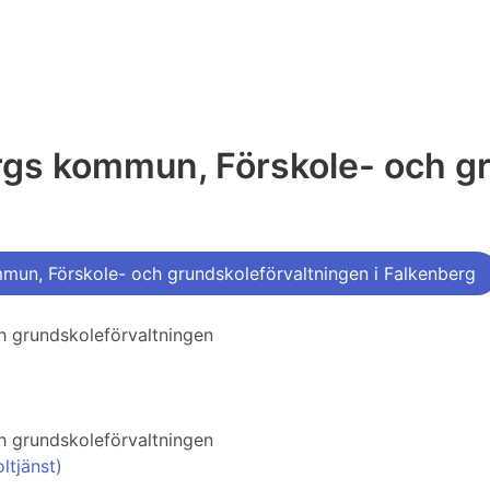
rgs kommun, Förskole- och g
un, Förskole- och grundskoleförvaltningen i Falkenberg
 grundskoleförvaltningen
 grundskoleförvaltningen
ltjänst)