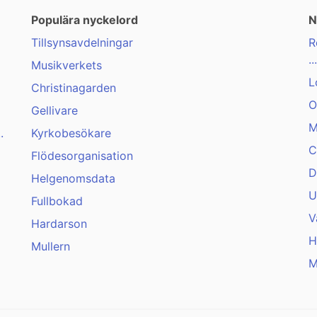
Populära nyckelord
N
Tillsynsavdelningar
R
...
Musikverkets
L
Christinagarden
O
Gellivare
M
.
Kyrkobesökare
C
Flödesorganisation
D
Helgenomsdata
U
Fullbokad
V
Hardarson
H
Mullern
M