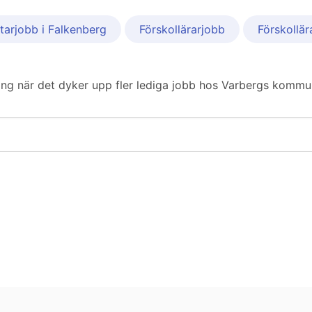
tarjobb i Falkenberg
Förskollärarjobb
Förskollär
iering när det dyker upp fler lediga jobb hos Varbergs komm