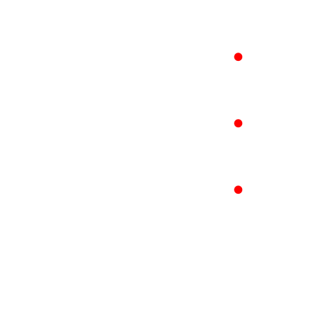
●
●
●