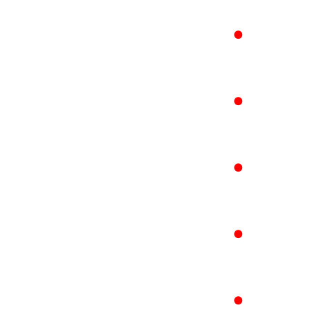
●
●
●
●
●