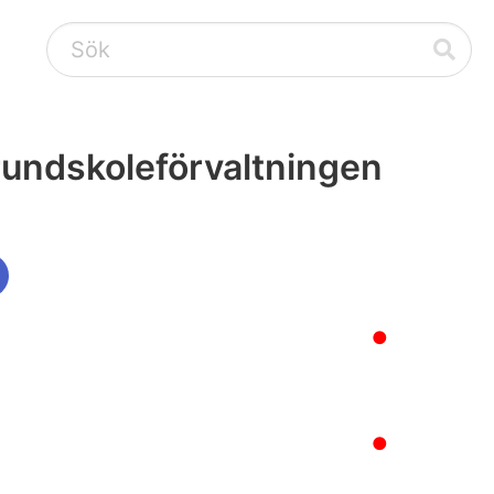
rundskoleförvaltningen
●
●