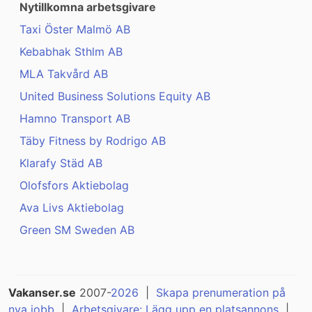
Nytillkomna arbetsgivare
Taxi Öster Malmö AB
Kebabhak Sthlm AB
MLA Takvård AB
United Business Solutions Equity AB
Hamno Transport AB
Täby Fitness by Rodrigo AB
Klarafy Städ AB
Olofsfors Aktiebolag
Ava Livs Aktiebolag
Green SM Sweden AB
Vakanser.se
2007-
2026
|
Skapa prenumeration på
nya jobb
|
Arbetsgivare: Lägg upp en platsannons
|