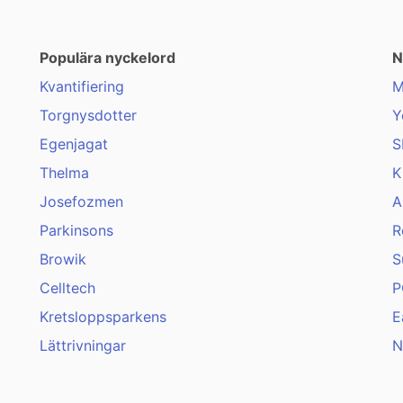
Populära nyckelord
N
Kvantifiering
M
Torgnysdotter
Y
Egenjagat
S
Thelma
K
Josefozmen
A
Parkinsons
R
Browik
S
Celltech
P
Kretsloppsparkens
E
Lättrivningar
N