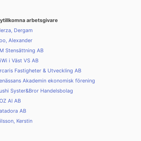
ytillkomna arbetsgivare
erza, Dergam
oo, Alexander
M Stensättning AB
iWi i Väst VS AB
rcaris Fastigheter & Utveckling AB
enässans Akademin ekonomisk förening
ushi Syster&Bror Handelsbolag
OZ AI AB
atadora AB
ilsson, Kerstin