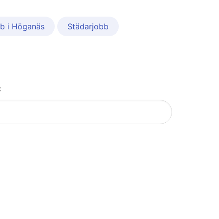
bb i Höganäs
Städarjobb
: