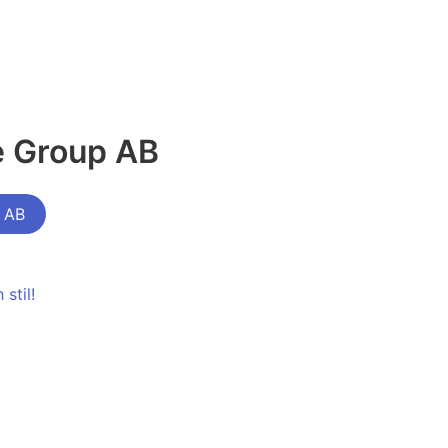
e Group AB
 AB
stil!