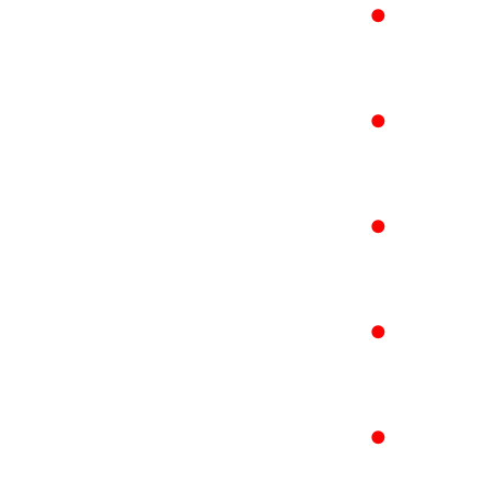
●
●
●
●
●