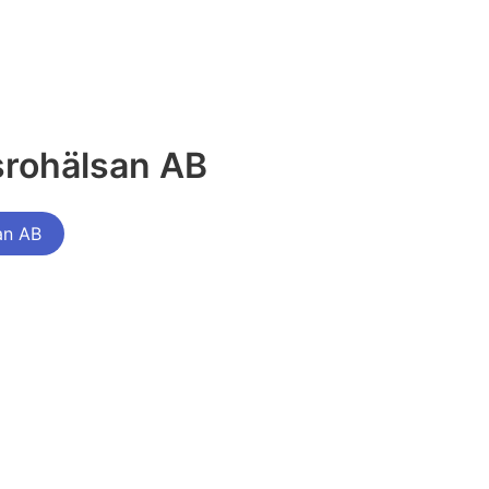
srohälsan AB
an AB