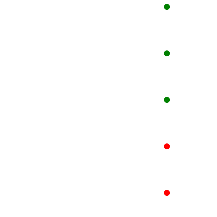
●
●
●
●
●