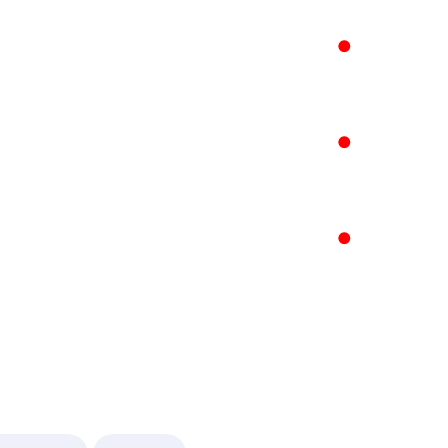
●
●
●