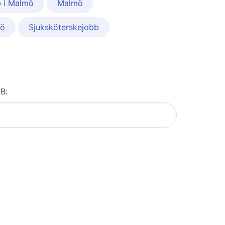
b i Malmö
Malmö
mö
Sjuksköterskejobb
AB: