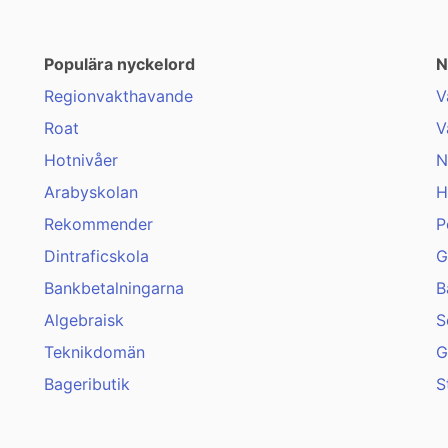
Populära nyckelord
N
Regionvakthavande
V
Roat
V
Hotnivåer
N
Arabyskolan
H
Rekommender
P
Dintraficskola
G
Bankbetalningarna
B
Algebraisk
S
Teknikdomän
G
Bageributik
S