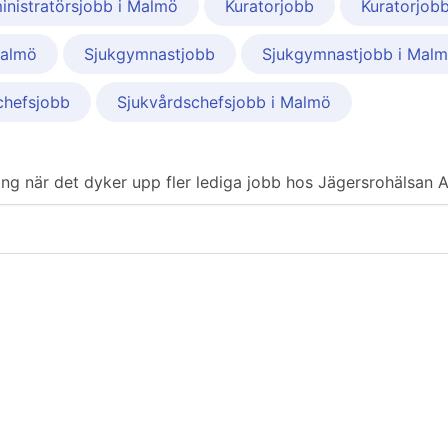
inistratörsjobb i Malmö
Kuratorjobb
Kuratorjob
Malmö
Sjukgymnastjobb
Sjukgymnastjobb i Mal
chefsjobb
Sjukvårdschefsjobb i Malmö
ering när det dyker upp fler lediga jobb hos Jägersrohälsan 