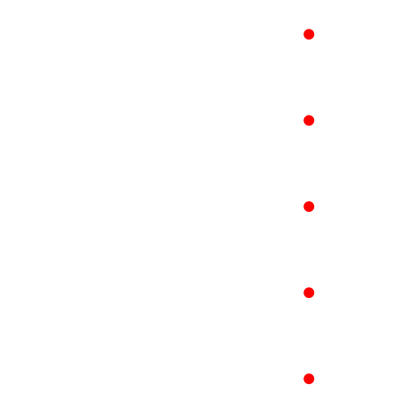
●
●
●
●
●