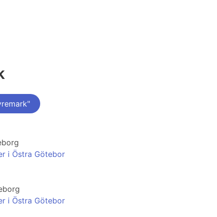
k
yremark"
eborg
er i Östra Götebor
teborg
er i Östra Götebor