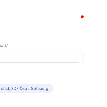
●
mark":
 stad, SDF Östra Göteborg