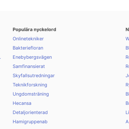
Populära nyckelord
N
Onlinetekniker
W
Bakteriefloran
B
.
Enebybergsvägen
R
Samfinansierat
R
Skyfallsutredningar
J
Teknikforskning
R
Ungdomsträning
B
Hecansa
B
Detaljorienterad
L
Hamigruppenab
A