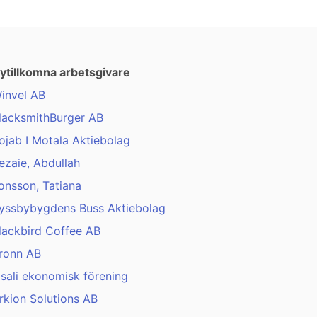
ytillkomna arbetsgivare
invel AB
lacksmithBurger AB
ojab I Motala Aktiebolag
ezaie, Abdullah
onsson, Tatiana
yssbybygdens Buss Aktiebolag
lackbird Coffee AB
ronn AB
isali ekonomisk förening
rkion Solutions AB