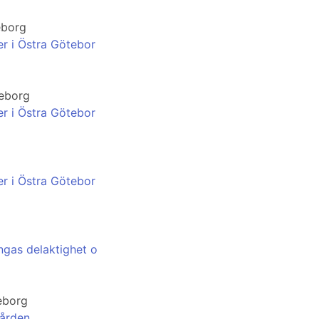
eborg
er i Östra Götebor
teborg
er i Östra Götebor
er i Östra Götebor
ngas delaktighet o
eborg
gården