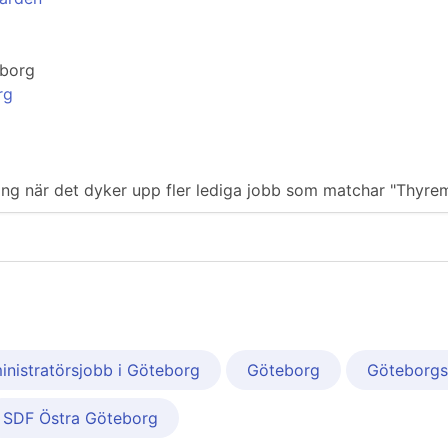
eborg
rg
iering när det dyker upp fler lediga jobb som matchar "Thyre
nistratörsjobb i Göteborg
Göteborg
Göteborgs
SDF Östra Göteborg