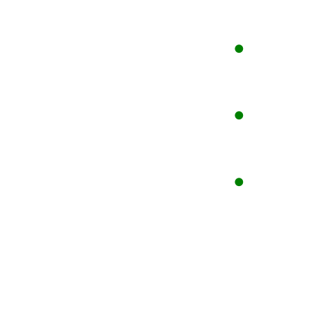
●
●
●