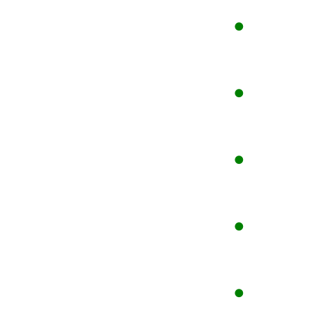
●
●
●
●
●