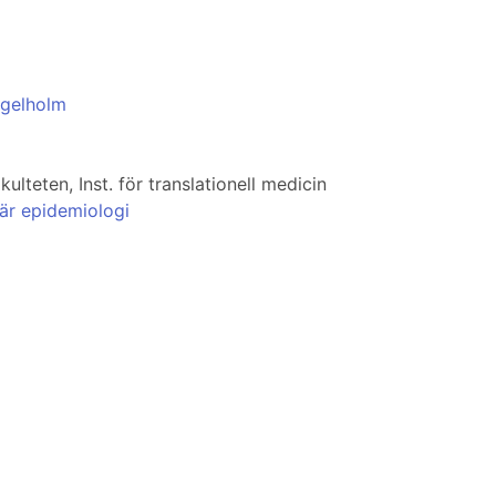
ngelholm
lteten, Inst. för translationell medicin
är epidemiologi