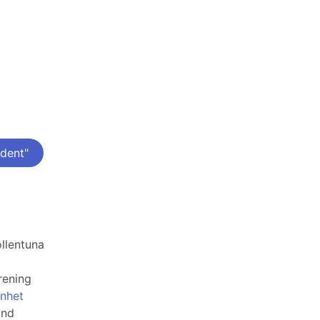
dent"
ollentuna
rening
enhet
und