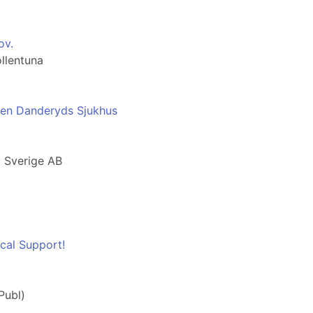
ov.
ollentuna
ngen Danderyds Sjukhus
i Sverige AB
cal Support!
Publ)