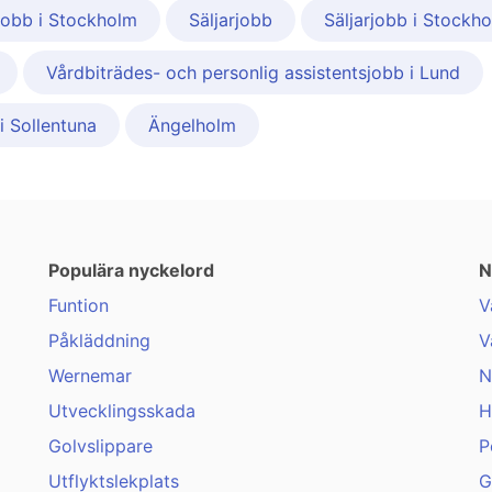
jobb i Stockholm
Säljarjobb
Säljarjobb i Stockh
Vårdbiträdes- och personlig assistentsjobb i Lund
i Sollentuna
Ängelholm
Populära nyckelord
N
Funtion
V
Påkläddning
V
Wernemar
N
Utvecklingsskada
H
Golvslippare
P
Utflyktslekplats
G