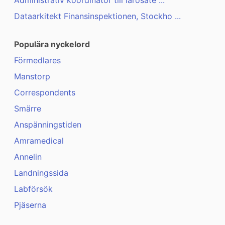
Administrativ koordinator till lärosäte ...
Dataarkitekt Finansinspektionen, Stockho ...
Populära nyckelord
Förmedlares
Manstorp
Correspondents
Smärre
Anspänningstiden
Amramedical
Annelin
Landningssida
Labförsök
Pjäserna