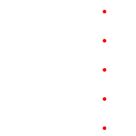
●
●
●
●
●