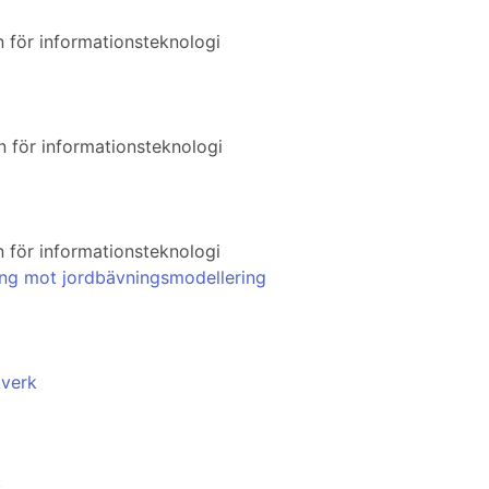
n för informationsteknologi
n för informationsteknologi
n för informationsteknologi
ing mot jordbävningsmodellering
tverk
s