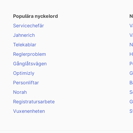
Populära nyckelord
N
Servicechefär
V
Jahnerich
V
Telekablar
N
Reglerproblem
H
Gånglåtsvägen
P
Optimizly
G
Personliftar
B
Norah
S
Registratursarbete
G
Vuxenenheten
S