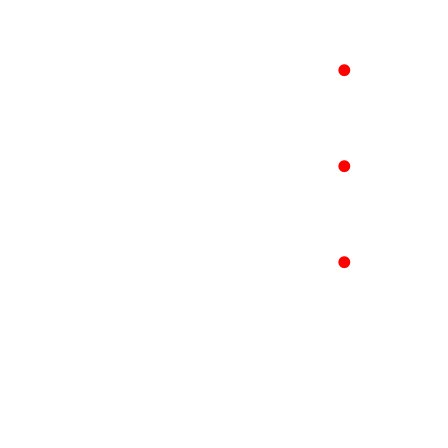
●
●
●