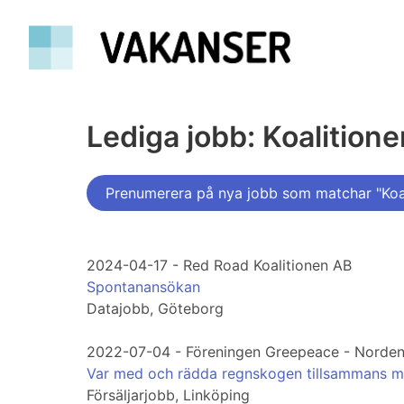
Lediga jobb: Koalitione
Prenumerera på nya jobb som matchar "Koal
2024-04-17 - Red Road Koalitionen AB
Spontanansökan
Datajobb, Göteborg
2022-07-04 - Föreningen Greepeace - Norde
Var med och rädda regnskogen tillsammans m
Försäljarjobb, Linköping