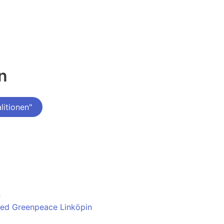
n
itionen"
n
ed Greenpeace Linköpin