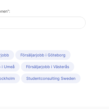
onen":
rjobb
Försäljarjobb i Göteborg
b i Umeå
Försäljarjobb i Västerås
ockholm
Studentconsulting Sweden