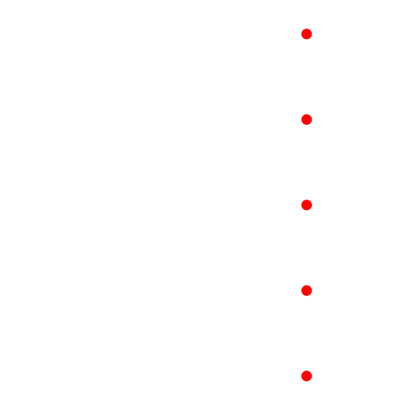
●
●
●
●
●