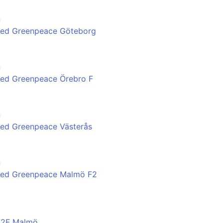
n
med Greenpeace Göteborg
n
med Greenpeace Örebro F
n
med Greenpeace Västerås
n
med Greenpeace Malmö F2
F2F Malmö