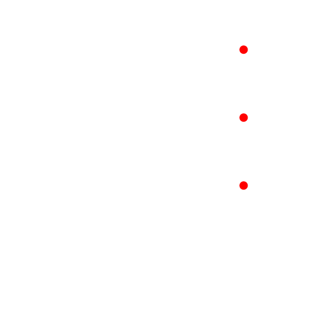
●
●
●