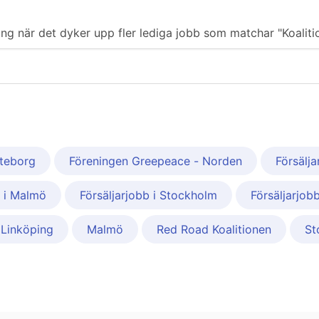
ering när det dyker upp fler lediga jobb som matchar "Koaliti
öteborg
Föreningen Greepeace - Norden
Försälja
b i Malmö
Försäljarjobb i Stockholm
Försäljarjob
Linköping
Malmö
Red Road Koalitionen
St