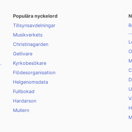
Populära nyckelord
N
Tillsynsavdelningar
R
...
Musikverkets
L
Christinagarden
O
Gellivare
M
.
Kyrkobesökare
C
Flödesorganisation
D
Helgenomsdata
U
Fullbokad
V
Hardarson
H
Mullern
M