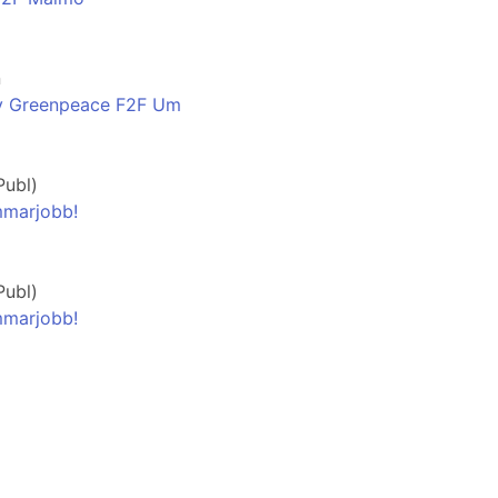
n
 av Greenpeace F2F Um
Publ)
mmarjobb!
Publ)
mmarjobb!