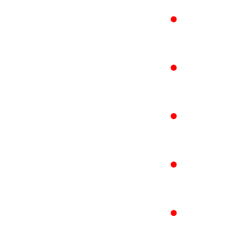
●
●
●
●
●