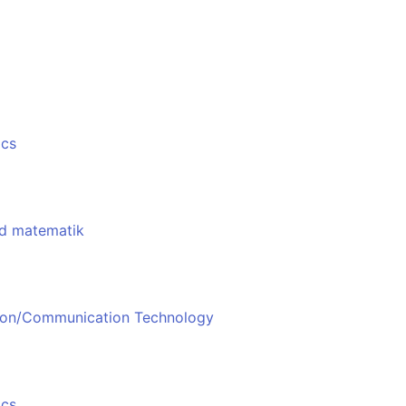
ics
ad matematik
tion/Communication Technology
ics