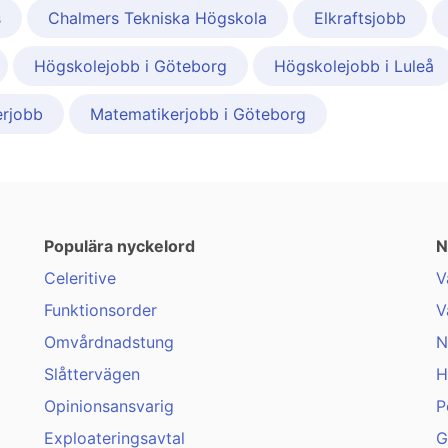
s
Chalmers Tekniska Högskola
Elkraftsjobb
Högskolejobb i Göteborg
Högskolejobb i Luleå
rjobb
Matematikerjobb i Göteborg
Populära nyckelord
N
Celeritive
V
Funktionsorder
V
Omvårdnadstung
N
Slåttervägen
H
Opinionsansvarig
P
Exploateringsavtal
G