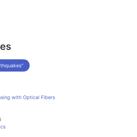
kes
rthquakes"
ing with Optical Fibers
B
ics