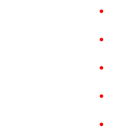
●
●
●
●
●