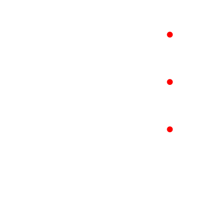
●
●
●