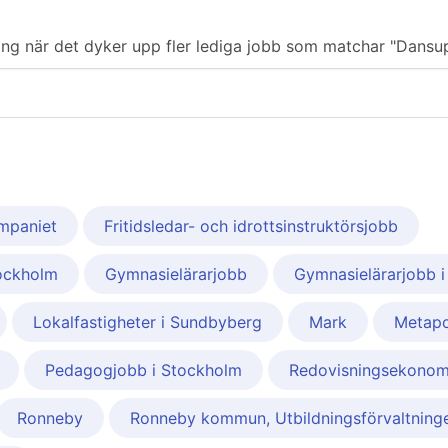
iering när det dyker upp fler lediga jobb som matchar "Dansu
mpaniet
Fritidsledar- och idrottsinstruktörsjobb
tockholm
Gymnasielärarjobb
Gymnasielärarjobb 
Lokalfastigheter i Sundbyberg
Mark
Metap
Pedagogjobb i Stockholm
Redovisningsekono
Ronneby
Ronneby kommun, Utbildningsförvaltning