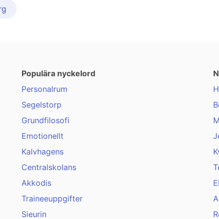
rg
Populära nyckelord
N
Personalrum
H
Segelstorp
B
Grundfilosofi
M
Emotionellt
J
Kalvhagens
K
Centralskolans
T
Akkodis
E
Traineeuppgifter
A
Sieurin
R