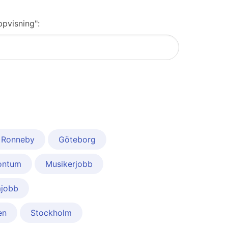
ppvisning":
i Ronneby
Göteborg
ontum
Musikerjobb
mjobb
en
Stockholm