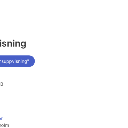
isning
nsuppvisning"
AB
er
kholm