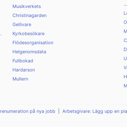
...
Musikverkets
L
Christinagarden
O
Gellivare
M
.
Kyrkobesökare
C
Flödesorganisation
D
Helgenomsdata
U
Fullbokad
V
Hardarson
H
Mullern
M
renumeration på nya jobb
|
Arbetsgivare: Lägg upp en pl