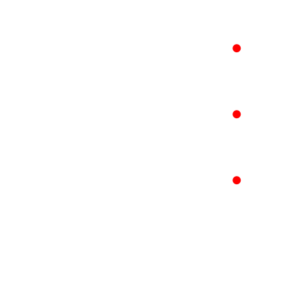
●
●
●