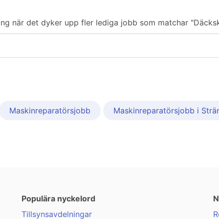
ering när det dyker upp fler lediga jobb som matchar "Däcksk
Maskinreparatörsjobb
Maskinreparatörsjobb i Strä
Populära nyckelord
N
Tillsynsavdelningar
R