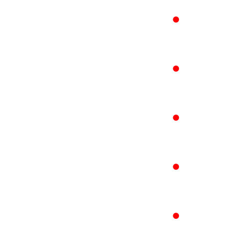
●
●
●
●
●