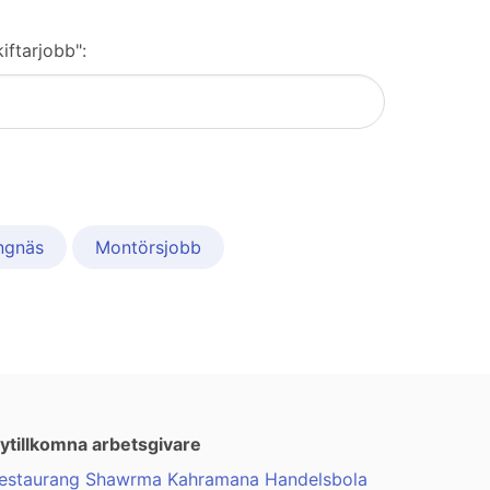
iftarjobb":
ngnäs
Montörsjobb
ytillkomna arbetsgivare
estaurang Shawrma Kahramana Handelsbola