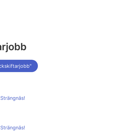
arjobb
kskiftarjobb"
 Strängnäs!
 Strängnäs!