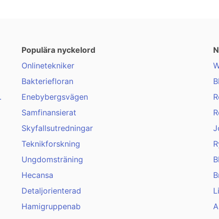
Populära nyckelord
N
Onlinetekniker
W
Bakteriefloran
B
.
Enebybergsvägen
R
Samfinansierat
R
Skyfallsutredningar
J
Teknikforskning
R
Ungdomsträning
B
Hecansa
B
Detaljorienterad
L
Hamigruppenab
A