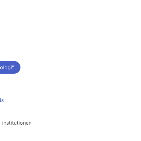
ologi"
äs
 institutionen