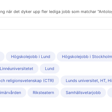
ering när det dyker upp fler lediga jobb som matchar "Antolog
Högskolejobb i Lund
Högskolejobb i Stockhol
Linnéuniversitetet
Lund
 och religionsvetenskap (CTR)
Lunds universitet, HT, Hi
rimärvården
Riksteatern
Samhällsvetarjobb