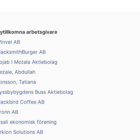
ytillkomna arbetsgivare
invel AB
lacksmithBurger AB
ojab I Motala Aktiebolag
ezaie, Abdullah
onsson, Tatiana
yssbybygdens Buss Aktiebolag
lackbird Coffee AB
ronn AB
isali ekonomisk förening
rkion Solutions AB