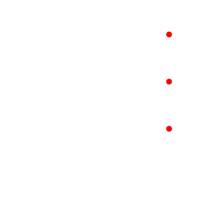
●
●
●