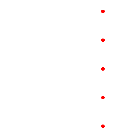
●
●
●
●
●