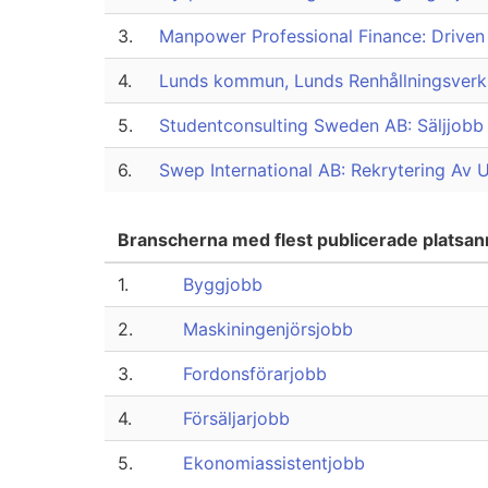
3.
Manpower Professional Finance: Driven
4.
Lunds kommun, Lunds Renhållningsverk:
5.
Studentconsulting Sweden AB: Säljjobb 
6.
Swep International AB: Rekrytering Av U
Branscherna med flest publicerade platsa
1.
Byggjobb
2.
Maskiningenjörsjobb
3.
Fordonsförarjobb
4.
Försäljarjobb
5.
Ekonomiassistentjobb