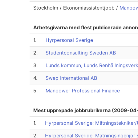
Stockholm / Ekonomiassistentjobb /
Manpowe
Arbetsgivarna med flest publicerade anno
1.
Hyrpersonal Sverige
2.
Studentconsulting Sweden AB
3.
Lunds kommun, Lunds Renhållningsver
4.
Swep International AB
5.
Manpower Professional Finance
Mest upprepade jobbrubrikerna (2009-04
1.
Hyrpersonal Sverige: Mätningstekniker
2.
Hyrpersonal Sverige: Mätningsingenjör 