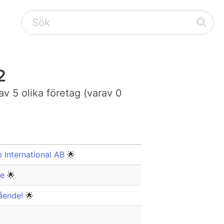
2
av 5 olika företag (varav 0
p International AB
🌟
re
🌟
gående!
🌟