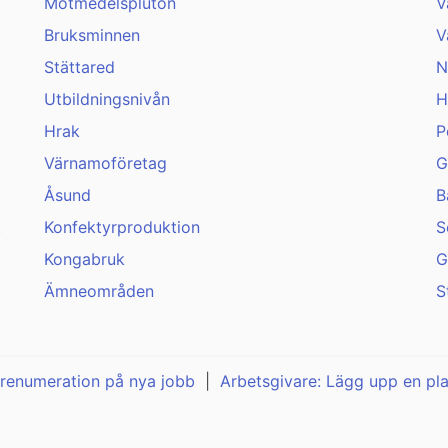
Motmedelspluton
V
Bruksminnen
V
Stättared
N
Utbildningsnivån
H
Hrak
P
Värnamoföretag
G
Åsund
B
.
Konfektyrproduktion
S
Kongabruk
G
Ämneområden
S
renumeration på nya jobb
|
Arbetsgivare: Lägg upp en pl