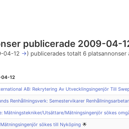
nonser publicerade 2009-04-1
-04-12
→
) publicerades totalt 6 platsannonser 
-04-12
ernational AB: Rekrytering Av Utvecklingsingenjör Till Swe
ds Renhållningsverk: Semestervikarer Renhållningsarbeta
e: Mätningstekniker/Utsättare/Mätningsingenjör sökes om
 Mätningsingenjör sökes till Nyköping
🌟