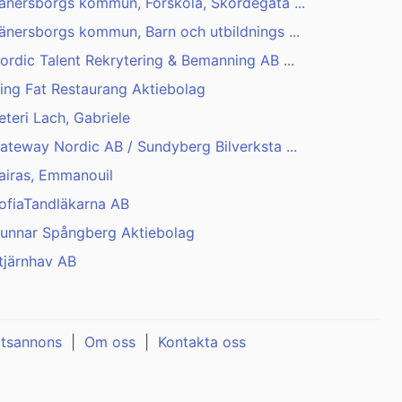
änersborgs kommun, Förskola, Skördegata ...
änersborgs kommun, Barn och utbildnings ...
ordic Talent Rekrytering & Bemanning AB ...
ing Fat Restaurang Aktiebolag
eteri Lach, Gabriele
ateway Nordic AB / Sundyberg Bilverksta ...
airas, Emmanouil
ofiaTandläkarna AB
unnar Spångberg Aktiebolag
tjärnhav AB
atsannons
|
Om oss
|
Kontakta oss