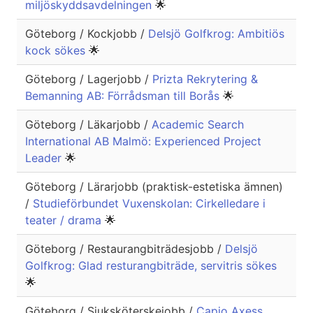
miljöskyddsavdelningen
🌟
Göteborg / Kockjobb /
Delsjö Golfkrog: Ambitiös
kock sökes
🌟
Göteborg / Lagerjobb /
Prizta Rekrytering &
Bemanning AB: Förrådsman till Borås
🌟
Göteborg / Läkarjobb /
Academic Search
International AB Malmö: Experienced Project
Leader
🌟
Göteborg / Lärarjobb (praktisk-estetiska ämnen)
/
Studieförbundet Vuxenskolan: Cirkelledare i
teater / drama
🌟
Göteborg / Restaurangbiträdesjobb /
Delsjö
Golfkrog: Glad resturangbiträde, servitris sökes
🌟
Göteborg / Sjuksköterskejobb /
Capio Axess