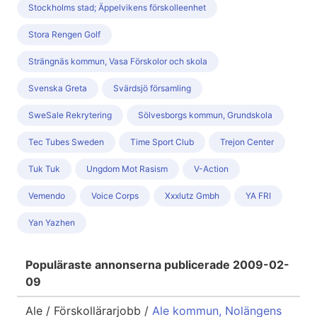
Stockholms stad; Äppelvikens förskolleenhet
Stora Rengen Golf
Strängnäs kommun, Vasa Förskolor och skola
Svenska Greta
Svärdsjö församling
SweSale Rekrytering
Sölvesborgs kommun, Grundskola
Tec Tubes Sweden
Time Sport Club
Trejon Center
Tuk Tuk
Ungdom Mot Rasism
V-Action
Vemendo
Voice Corps
Xxxlutz Gmbh
YA FRI
Yan Yazhen
Populäraste annonserna publicerade 2009-02-
09
Ale / Förskollärarjobb /
Ale kommun, Nolängens