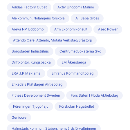
Adidas Factory Outlet
Aktiv Ungdom i Malmö
Ale kommun, Nolängens förskola
Ali Baba Gross
Areva NP Uddcomb
Arm Ekonomikonsult
Asec Power
Attendo Care, Attendo, Motala Verkstad/Bråstorp
Borgstaden Industrihus
Centrumadvokaterna Syd
Driftkontor, Kungsbacka
EM Åkersberga
ERA J.P.Mäklarna
Emrahus Kommanditbolag
Eriksdals Plåtslageri Aktiebolag
Fitness Development Sweden
Fors Säteri I Floda Aktiebolag
Föreningen Tjugo4sju
Förskolan Hagatrollet
Genicore
Halmstads kommun, Staben, hemvårdsförvaltningen