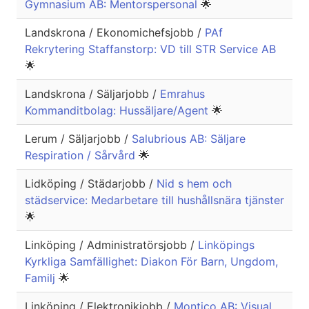
Gymnasium AB: Mentorspersonal
🌟
Landskrona / Ekonomichefsjobb /
PAf
Rekrytering Staffanstorp: VD till STR Service AB
🌟
Landskrona / Säljarjobb /
Emrahus
Kommanditbolag: Hussäljare/Agent
🌟
Lerum / Säljarjobb /
Salubrious AB: Säljare
Respiration / Sårvård
🌟
Lidköping / Städarjobb /
Nid s hem och
städservice: Medarbetare till hushållsnära tjänster
🌟
Linköping / Administratörsjobb /
Linköpings
Kyrkliga Samfällighet: Diakon För Barn, Ungdom,
Familj
🌟
Linköping / Elektronikjobb /
Montico AB: Visual