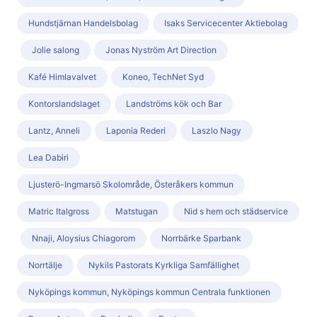
Hundstjärnan Handelsbolag
Isaks Servicecenter Aktiebolag
Jolie salong
Jonas Nyström Art Direction
Kafé Himlavalvet
Koneo, TechNet Syd
Kontorslandslaget
Landströms kök och Bar
Lantz, Anneli
Laponia Rederi
Laszlo Nagy
Lea Dabiri
Ljusterö-Ingmarsö Skolområde, Österåkers kommun
Matric Italgross
Matstugan
Nid s hem och städservice
Nnaji, Aloysius Chiagorom
Norrbärke Sparbank
Norrtälje
Nykils Pastorats Kyrkliga Samfällighet
Nyköpings kommun, Nyköpings kommun Centrala funktionen