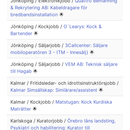
Jönköping / Elektronikjobb /
Quattro Bemanning
& Rekrytering AB: Kabeldragare för
bredbandsinstallation
🌟
Jönköping / Kockjobb /
O`Learys: Kock &
Bartender
🌟
Jönköping / Säljarjobb /
3Callcenter: Säljare
mobiloperatören 3 - (TM - Innesälj)
🌟
Jönköping / Säljarjobb /
VEM AB: Teknisk säljare
till Hagab
🌟
Kalmar / Fritidsledar- och idrottsinstruktörsjobb /
Kalmar Simsällskap: Simlärare/assistent
🌟
Kalmar / Kockjobb /
Matstugan: Kock Kurdiska
Maträtter
🌟
Karlskoga / Kuratorjobb /
Örebro läns landsting,
Psykiatri och habilitering: Kurator till