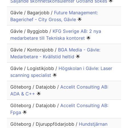
Säljande skönhetskonsulenter Gotland sökes
🌟
Gävle / Bagarjobb /
Future Management:
Bagerichef - City Gross, Gävle
🌟
Gävle / Byggjobb /
KFG Sverige AB: 2 nya
medarbetare till Tekniska kontoret
🌟
Gävle / Kontorsjobb /
BGA Media - Gävle:
Medarbetare - Kvällstid heltid
🌟
Gävle / Logistikjobb /
Högskolan i Gävle: Laser
scanning specialist
🌟
Göteborg / Datajobb /
Accelit Consulting AB:
ADA & C++
🌟
Göteborg / Datajobb /
Accelit Consulting AB:
Fpga
🌟
Göteborg / Djuruppfödarjobb /
Hundstjärnan