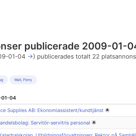
nonser publicerade 2009-01-0
09-01-04
→
) publicerades totalt 22 platsannons
ag
Wall, Perry
9-01-04
ce Supplies AB: Ekonomiassistent/kundtjänst
🌟
ndelsbolag: Servitör-servitris personal
🌟
atedralskolan, Utbildningsförvaltningen: Rektor på Samh