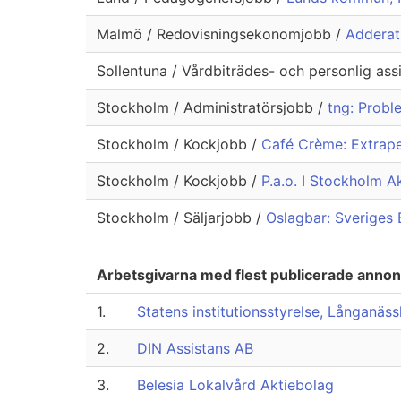
Malmö / Redovisningsekonomjobb /
Adderat
Sollentuna / Vårdbiträdes- och personlig ass
Stockholm / Administratörsjobb /
tng: Probl
Stockholm / Kockjobb /
Café Crème: Extrape
Stockholm / Kockjobb /
P.a.o. I Stockholm A
Stockholm / Säljarjobb /
Oslagbar: Sveriges 
Arbetsgivarna med flest publicerade anno
1.
Statens institutionsstyrelse, Långanäs
2.
DIN Assistans AB
3.
Belesia Lokalvård Aktiebolag