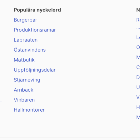
Populära nyckelord
N
Burgerbar
R
...
Produktionsramar
L
Labraaten
O
Östanvindens
M
Matbutik
C
Uppföljningsdelar
D
Stjärneving
U
Arnback
V
.
Vinbaren
H
Hallmontörer
M