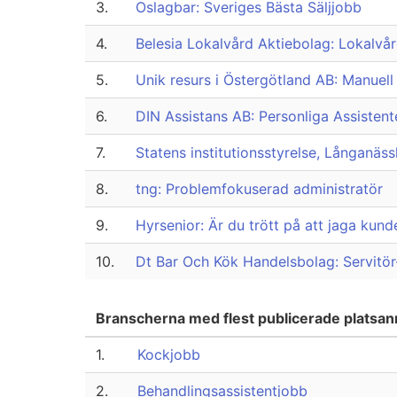
3.
Oslagbar: Sveriges Bästa Säljjobb
4.
Belesia Lokalvård Aktiebolag: Lokalvå
5.
Unik resurs i Östergötland AB: Manuell
6.
DIN Assistans AB: Personliga Assisten
7.
Statens institutionsstyrelse, Långanäs
8.
tng: Problemfokuserad administratör
9.
Hyrsenior: Är du trött på att jaga kund
10.
Dt Bar Och Kök Handelsbolag: Servitör-
Branscherna med flest publicerade plats
1.
Kockjobb
2.
Behandlingsassistentjobb