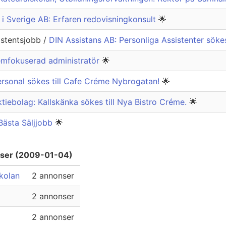
 i Sverige AB: Erfaren redovisningkonsult
🌟
istentsjobb /
DIN Assistans AB: Personliga Assistenter söke
emfokuserad administratör
🌟
rsonal sökes till Cafe Créme Nybrogatan!
🌟
ktiebolag: Kallskänka sökes till Nya Bistro Créme.
🌟
Bästa Säljjobb
🌟
nser (2009-01-04)
skolan
2 annonser
2 annonser
2 annonser