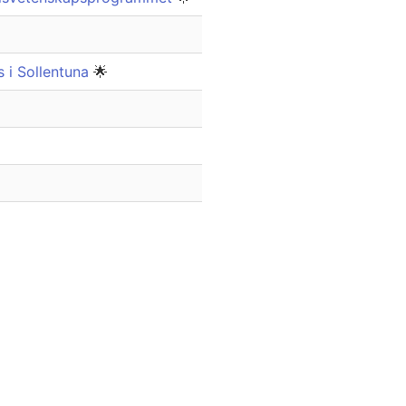
s i Sollentuna
🌟