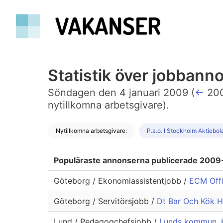
Statistik över jobban
Söndagen den 4 januari 2009 (
←
20
nytillkomna arbetsgivare).
Nytillkomna arbetsgivare:
P.a.o. I Stockholm Aktiebol
Populäraste annonserna publicerade 200
Göteborg / Ekonomiassistentjobb /
ECM Offi
Göteborg / Servitörsjobb /
Dt Bar Och Kök Ha
Lund / Pedagogchefsjobb /
Lunds kommun, K