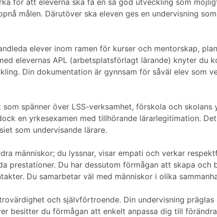
erka för att eleverna ska få en så god utveckling som möjli
 uppnå målen. Därutöver ska eleven ges en undervisning som 
andleda elever inom ramen för kurser och mentorskap, pla
d elevernas APL (arbetsplatsförlagt lärande) knyter du kon
veckling. Din dokumentation är gynnsam för såväl elev som v
 som spänner över LSS-verksamhet, förskola och skolans yn
ock en yrkesexamen med tillhörande lärarlegitimation. Det ä
iet som undervisande lärare.
 människor; du lyssnar, visar empati och verkar respektfull
 prestationer. Du har dessutom förmågan att skapa och bi
takter. Du samarbetar väl med människor i olika sammanha
 trovärdighet och självförtroende. Din undervisning präglas
 besitter du förmågan att enkelt anpassa dig till förändr