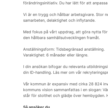
förändringsinitiativ. Du har lätt för att anpass
Vi är en trygg och hållbar arbetsgivare. Stor
samarbeten, delaktighet och inflytande.
Med fokus på vårt uppdrag, att göra nytta för
den hållbara samhällsutvecklingen framåt.
Anställningsform: Tidsbegränsad anställning.
Varaktighet: 6 månader eller längre.
I din ansökan bifogar du relevanta utbildning
din ID-handling. Läs mer om vår rekryterings
Vår kommun är expansiv med cirka 28 824 invån
kommuns vision sammanfattas i en slogan: Vär
står för stolthet och glädje över hembygden. Ho
Så ansöker du