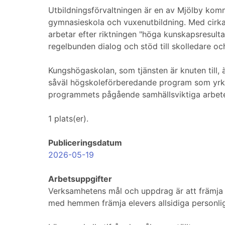
Utbildningsförvaltningen är en av Mjölby kom
gymnasieskola och vuxenutbildning. Med cirka 
arbetar efter riktningen "höga kunskapsresultat
regelbunden dialog och stöd till skolledare och
Kungshögaskolan, som tjänsten är knuten till,
såväl högskoleförberedande program som yrkes
programmets pågående samhällsviktiga arbete.
1 plats(er).
Publiceringsdatum
2026-05-19
Arbetsuppgifter
Verksamhetens mål och uppdrag är att främja 
med hemmen främja elevers allsidiga personlig