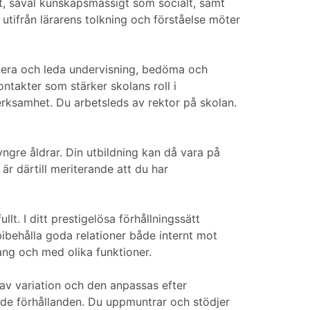
gt, såväl kunskapsmässigt som socialt, samt
utifrån lärarens tolkning och förståelse möter
nera och leda undervisning, bedöma och
takter som stärker skolans roll i
erksamhet. Du arbetsleds av rektor på skolan.
gre åldrar. Din utbildning kan då vara på
r därtill meriterande att du har
t. I ditt prestigelösa förhållningssätt
behålla goda relationer både internt mot
ng och med olika funktioner.
 av variation och den anpassas efter
ade förhållanden. Du uppmuntrar och stödjer