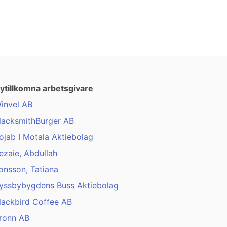
ytillkomna arbetsgivare
invel AB
lacksmithBurger AB
ojab I Motala Aktiebolag
ezaie, Abdullah
onsson, Tatiana
yssbybygdens Buss Aktiebolag
lackbird Coffee AB
ronn AB