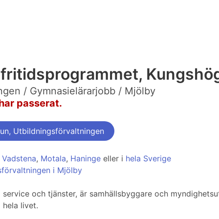
 fritidsprogrammet, Kungshög
ngen / Gymnasielärarjobb / Mjölby
har passerat.
n, Utbildningsförvaltningen
,
Vadstena
,
Motala
,
Haninge
eller i
hela Sverige
förvaltningen i Mjölby
service och tjänster, är samhällsbyggare och myndighetsutöv
ela livet.