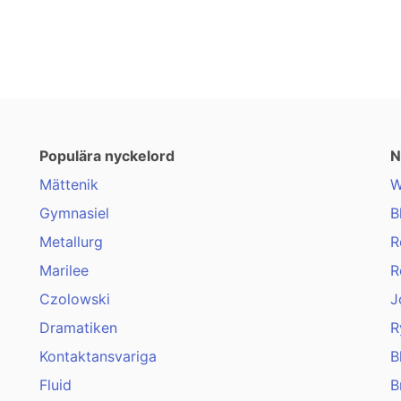
Populära nyckelord
N
Mättenik
W
Gymnasiel
B
Metallurg
R
Marilee
R
Czolowski
J
Dramatiken
R
Kontaktansvariga
B
Fluid
B