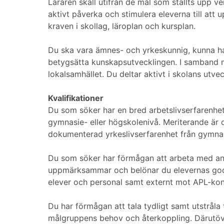
Läraren skall utifrån de mål som ställts upp v
aktivt påverka och stimulera eleverna till att
kraven i skollag, läroplan och kursplan.
Du ska vara ämnes- och yrkeskunnig, kunna h
betygsätta kunskapsutvecklingen. I samband me
lokalsamhället. Du deltar aktivt i skolans ut
Kvalifikationer
Du som söker har en bred arbetslivserfarenhet
gymnasie- eller högskolenivå. Meriterande är d
dokumenterad yrkeslivserfarenhet från gymnas
Du som söker har förmågan att arbeta med andra
uppmärksammar och belönar du elevernas goda
elever och personal samt externt mot APL-kon
Du har förmågan att tala tydligt samt utstråla
målgruppens behov och återkoppling. Därutöver