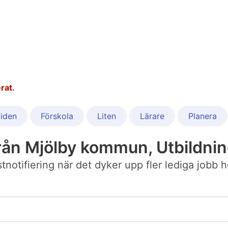
rat.
iden
Förskola
Liten
Lärare
Planera
rån Mjölby kommun, Utbildnin
postnotifiering när det dyker upp fler lediga job