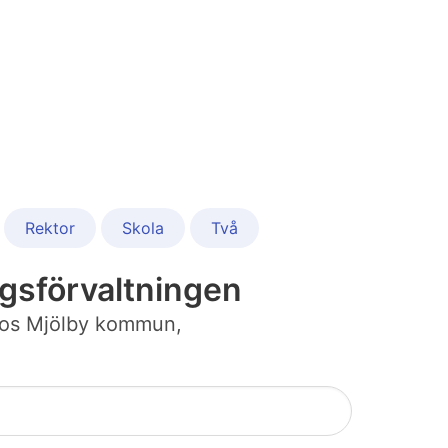
Rektor
Skola
Två
gsförvaltningen
b hos Mjölby kommun,