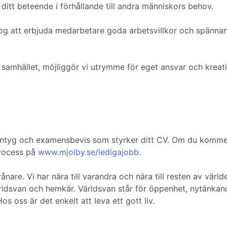
a ditt beteende i förhållande till andra människors behov.
 nog att erbjuda medarbetare goda arbetsvillkor och spännan
 samhället, möjliggör vi utrymme för eget ansvar och kreat
sintyg och examensbevis som styrker ditt CV. Om du kommer v
process på
www.mjolby.se/ledigajobb.
are. Vi har nära till varandra och nära till resten av värl
ldsvan och hemkär. Världsvan står för öppenhet, nytänkande
s oss är det enkelt att leva ett gott liv.