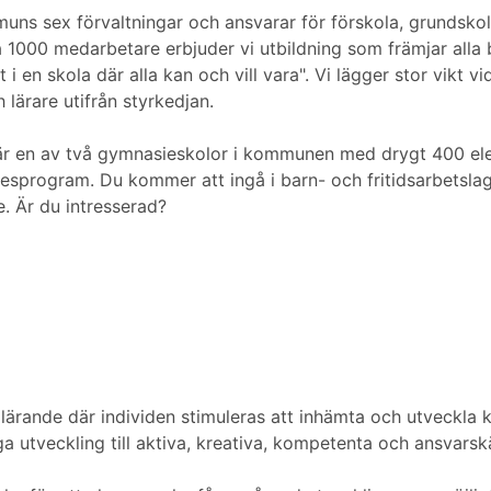
muns sex förvaltningar och ansvarar för förskola, grundsk
1000 medarbetare erbjuder vi utbildning som främjar alla ba
 i en skola där alla kan och vill vara". Vi lägger stor vikt
 lärare utifrån styrkedjan.
 är en av två gymnasieskolor i kommunen med drygt 400 ele
program. Du kommer att ingå i barn- och fritidsarbetslage
 Är du intresserad?
lärande där individen stimuleras att inhämta och utveckla 
a utveckling till aktiva, kreativa, kompetenta och ansvar