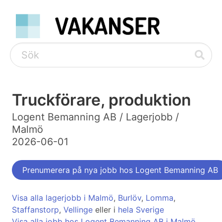
Truckförare, produktion
Logent Bemanning AB / Lagerjobb /
Malmö
2026-06-01
Prenumerera på nya jobb hos Logent Bemanning AB
Visa alla lagerjobb i Malmö
,
Burlöv
,
Lomma
,
Staffanstorp
,
Vellinge
eller i
hela Sverige
Visa alla jobb hos Logent Bemanning AB i Malmö
,