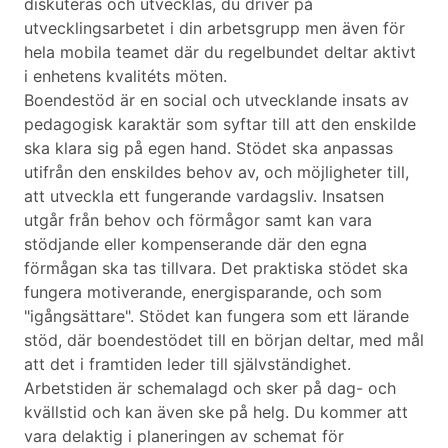
diskuteras och utvecklas, du driver på
utvecklingsarbetet i din arbetsgrupp men även för
hela mobila teamet där du regelbundet deltar aktivt
i enhetens kvalitéts möten.
Boendestöd är en social och utvecklande insats av
pedagogisk karaktär som syftar till att den enskilde
ska klara sig på egen hand. Stödet ska anpassas
utifrån den enskildes behov av, och möjligheter till,
att utveckla ett fungerande vardagsliv. Insatsen
utgår från behov och förmågor samt kan vara
stödjande eller kompenserande där den egna
förmågan ska tas tillvara. Det praktiska stödet ska
fungera motiverande, energisparande, och som
"igångsättare". Stödet kan fungera som ett lärande
stöd, där boendestödet till en början deltar, med mål
att det i framtiden leder till självständighet.
Arbetstiden är schemalagd och sker på dag- och
kvällstid och kan även ske på helg. Du kommer att
vara delaktig i planeringen av schemat för