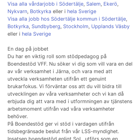
Visa alla vårdarjobb i Södertälje
,
Salem
,
Ekerö
,
Nykvarn
,
Botkyrka
eller i
hela Sverige
Visa alla jobb hos Södertälje kommun i Södertälje
,
Botkyrka
,
Sundbyberg
,
Stockholm
,
Upplands Väsby
eller i
hela Sverige
En dag på jobbet
Du har en viktig roll som stödpedagog på
Boendestöd VFF. Nu söker vi dig som vill vara en del
av vår verksamhet i Järna, och vara med att
utveckla verksamheten utifrån ett genuint
brukarfokus. Vi förväntar oss att du vill bidra till
utvecklingen av våra verksamheter och vi kan då
erbjuda dig att vara med i utformningen av tjänstens
arbetsmoment utifrån vad våra verksamheter
behöver.
På Boendestöd ger vi stöd i vardagen utifrån
tidsbegränsade beslut från vår LSS-myndighet.
Insatsen boendestöd enligt SoL, utförs som en