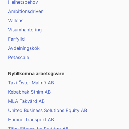
Helhetsbehov
Ambitionsdriven
Vallens
Visumhantering
Farfylld
Avdelningskök
Petascale
Nytillkomna arbetsgivare
Taxi Öster Malmö AB
Kebabhak Sthlm AB
MLA Takvård AB
United Business Solutions Equity AB
Hamno Transport AB
Täby Fitness by Rodrigo AB