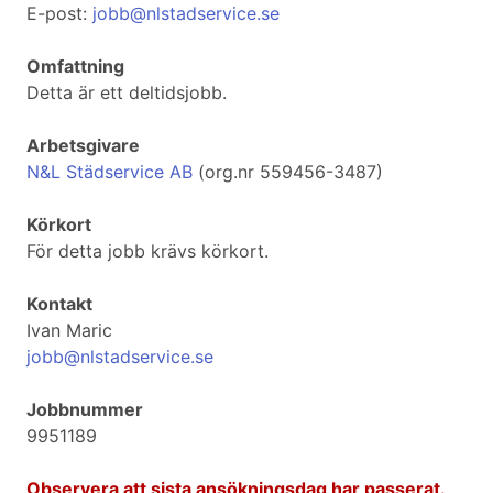
E-post:
jobb@nlstadservice.se
Omfattning
Detta är ett deltidsjobb.
Arbetsgivare
N&L Städservice AB
(org.nr 559456-3487)
Körkort
För detta jobb krävs körkort.
Kontakt
Ivan Maric
jobb@nlstadservice.se
Jobbnummer
9951189
Observera att sista ansökningsdag har passerat.