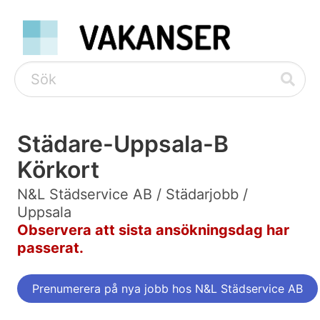
Städare-Uppsala-B
Körkort
N&L Städservice AB / Städarjobb /
Uppsala
Observera att sista ansökningsdag har
passerat.
Prenumerera på nya jobb hos N&L Städservice AB