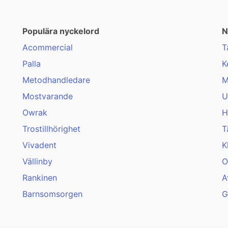
Populära nyckelord
N
Acommercial
T
Palla
K
Metodhandledare
M
Mostvarande
U
Owrak
H
Trostillhörighet
T
Vivadent
K
Vällinby
O
Rankinen
A
Barnsomsorgen
G