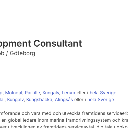
lopment Consultant
bb / Göteborg
rg
,
Mölndal
,
Partille
,
Kungälv
,
Lerum
eller i
hela Sverige
al
,
Kungälv
,
Kungsbacka
,
Alingsås
eller i
hela Sverige
omförande och vara med och utveckla framtidens serviceer
s en global ledare inom marina framdrivningssystem och kra
river utvecklingen av framtidens serviceavtal, digitala upp