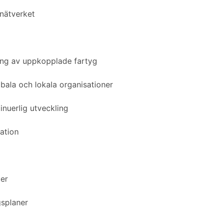
rnätverket
ing av uppkopplade fartyg
bala och lokala organisationer
inuerlig utveckling
ation
ter
gsplaner