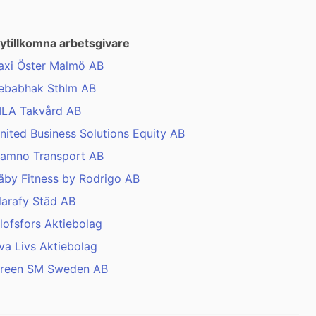
ytillkomna arbetsgivare
axi Öster Malmö AB
ebabhak Sthlm AB
LA Takvård AB
nited Business Solutions Equity AB
amno Transport AB
äby Fitness by Rodrigo AB
larafy Städ AB
lofsfors Aktiebolag
va Livs Aktiebolag
reen SM Sweden AB