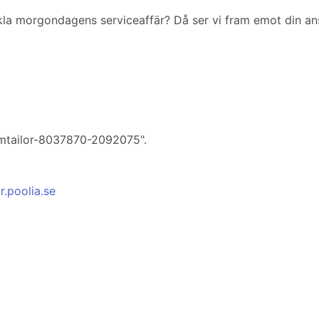
ckla morgondagens serviceaffär? Då ser vi fram emot din an
eamtailor-8037870-2092075".
ar.poolia.se