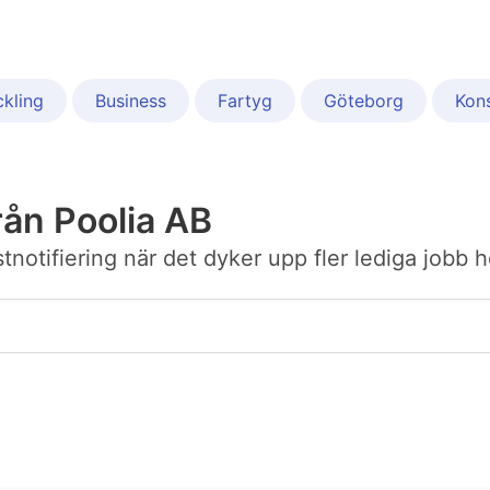
ckling
Business
Fartyg
Göteborg
Kons
rån Poolia AB
ostnotifiering när det dyker upp fler lediga jobb 