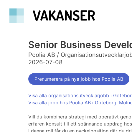
Senior Business Deve
Poolia AB / Organisationsutvecklarjo
2026-07-08
Prenumerera på nya jobb hos Poolia AB
Visa alla organisationsutvecklarjobb i Götebo
Visa alla jobb hos Poolia AB i Göteborg
,
Mölnd
Vill du kombinera strategi med operativt gen
erfaren konsult till ett spännande uppdrag ho
I denna roll får du en nyckelposition där du d