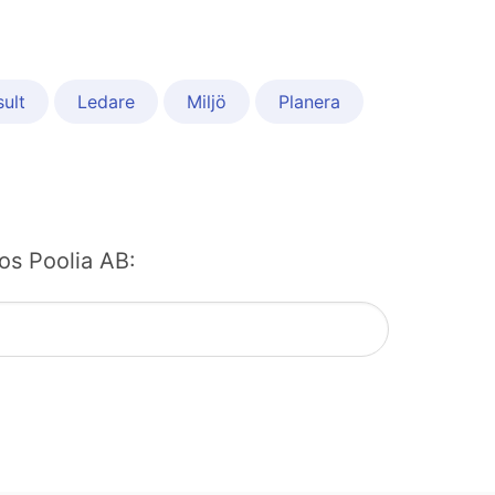
ult
Ledare
Miljö
Planera
hos Poolia AB: