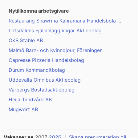
Nytillkomna arbetsgivare
Restaurang Shawrma Kahramana Handelsbola ...
Lofsdalens Fjällanläggningar Aktiebolag
OKB Stable AB
Malmö Barn- och Kvinnojour, Föreningen
Capresse Pizzeria Handelsbolag
Durum Kommanditbolag
Uddevalla Omnibus Aktiebolag
Varbergs Bostadsaktiebolag
Heija Tandvård AB
Mugwort AB
Vakanser.se
2007-
2026
|
Skapa prenumeration på