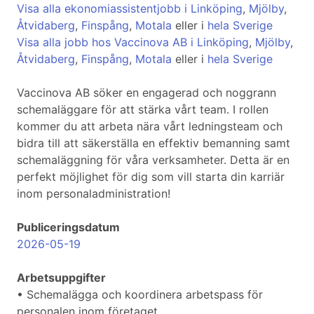
Visa alla ekonomiassistentjobb i Linköping
,
Mjölby
,
Åtvidaberg
,
Finspång
,
Motala
eller i
hela Sverige
Visa alla jobb hos Vaccinova AB i Linköping
,
Mjölby
,
Åtvidaberg
,
Finspång
,
Motala
eller i
hela Sverige
Vaccinova AB söker en engagerad och noggrann
schemaläggare för att stärka vårt team. I rollen
kommer du att arbeta nära vårt ledningsteam och
bidra till att säkerställa en effektiv bemanning samt
schemaläggning för våra verksamheter. Detta är en
perfekt möjlighet för dig som vill starta din karriär
inom personaladministration!
Publiceringsdatum
2026-05-19
Arbetsuppgifter
• Schemalägga och koordinera arbetspass för
personalen inom företaget.