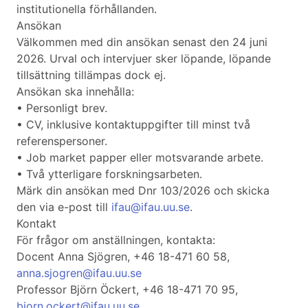
institutionella förhållanden.
Ansökan
Välkommen med din ansökan senast den 24 juni
2026. Urval och intervjuer sker löpande, löpande
tillsättning tillämpas dock ej.
Ansökan ska innehålla:
• Personligt brev.
• CV, inklusive kontaktuppgifter till minst två
referenspersoner.
• Job market papper eller motsvarande arbete.
• Två ytterligare forskningsarbeten.
Märk din ansökan med Dnr 103/2026 och skicka
den via e-post till
ifau@ifau.uu.se
.
Kontakt
För frågor om anställningen, kontakta:
Docent Anna Sjögren, +46 18-471 60 58,
anna.sjogren@ifau.uu.se
Professor Björn Öckert, +46 18-471 70 95,
bjorn.ockert@ifau.uu.se