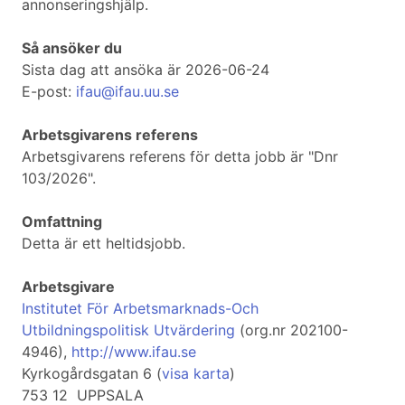
annonseringshjälp.
Så ansöker du
Sista dag att ansöka är 2026-06-24
E-post:
ifau@ifau.uu.se
Arbetsgivarens referens
Arbetsgivarens referens för detta jobb är "Dnr
103/2026".
Omfattning
Detta är ett heltidsjobb.
Arbetsgivare
Institutet För Arbetsmarknads-Och
Utbildningspolitisk Utvärdering
(org.nr 202100-
4946),
http://www.ifau.se
Kyrkogårdsgatan 6 (
visa karta
)
753 12 UPPSALA