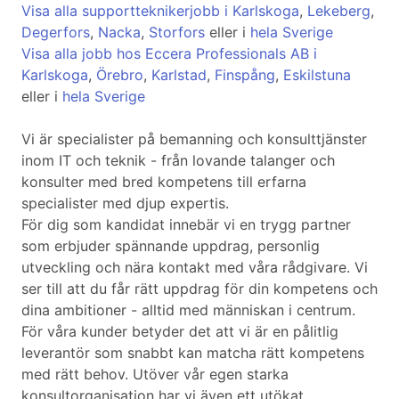
Visa alla supportteknikerjobb i Karlskoga
,
Lekeberg
,
Degerfors
,
Nacka
,
Storfors
eller i
hela Sverige
Visa alla jobb hos Eccera Professionals AB i
Karlskoga
,
Örebro
,
Karlstad
,
Finspång
,
Eskilstuna
eller i
hela Sverige
Vi är specialister på bemanning och konsulttjänster
inom IT och teknik - från lovande talanger och
konsulter med bred kompetens till erfarna
specialister med djup expertis.
För dig som kandidat innebär vi en trygg partner
som erbjuder spännande uppdrag, personlig
utveckling och nära kontakt med våra rådgivare. Vi
ser till att du får rätt uppdrag för din kompetens och
dina ambitioner - alltid med människan i centrum.
För våra kunder betyder det att vi är en pålitlig
leverantör som snabbt kan matcha rätt kompetens
med rätt behov. Utöver vår egen starka
konsultorganisation har vi även ett utökat