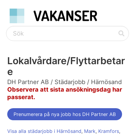
Lokalvårdare/Flyttarbetar
e
DH Partner AB / Städarjobb / Härnösand
Observera att sista ansökningsdag har
passerat.
Prenumerera på nya jobb hos DH Partner AB
Visa alla städarjobb i Härnösand
,
Mark
,
Kramfors
,