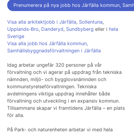
Prenumerera på nya jobb hos Järfälla kommun, Samh
Visa alla arkitektjobb i Järfälla
,
Sollentuna
,
Upplands-Bro
,
Danderyd
,
Sundbyberg
eller i
hela
Sverige
Visa alla jobb hos Järfälla kommun,
Samhällsbyggnadsförvaltningen i Järfälla
Idag arbetar ungefär 320 personer på vår
förvaltning och vi agerar på uppdrag från tekniska
nämnden, miljö- och bygglovsnämnden och
kommunstyrelseförvaltningen. Tekniska
avdelningens viktiga uppdrag innehåller både
förvaltning och utveckling i en expansiv kommun.
Tillsammans skapar vi framtidens Järfälla – en plats
för alla.
På Park- och naturenheten arbetar vi med hela