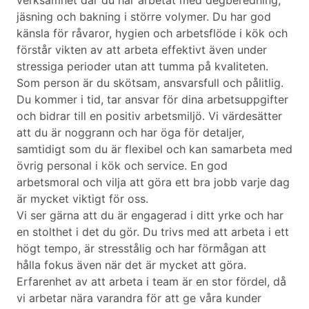
verksamhet där du har arbetat med degberedning,
jäsning och bakning i större volymer. Du har god
känsla för råvaror, hygien och arbetsflöde i kök och
förstår vikten av att arbeta effektivt även under
stressiga perioder utan att tumma på kvaliteten.
Som person är du skötsam, ansvarsfull och pålitlig.
Du kommer i tid, tar ansvar för dina arbetsuppgifter
och bidrar till en positiv arbetsmiljö. Vi värdesätter
att du är noggrann och har öga för detaljer,
samtidigt som du är flexibel och kan samarbeta med
övrig personal i kök och service. En god
arbetsmoral och vilja att göra ett bra jobb varje dag
är mycket viktigt för oss.
Vi ser gärna att du är engagerad i ditt yrke och har
en stolthet i det du gör. Du trivs med att arbeta i ett
högt tempo, är stresstålig och har förmågan att
hålla fokus även när det är mycket att göra.
Erfarenhet av att arbeta i team är en stor fördel, då
vi arbetar nära varandra för att ge våra kunder