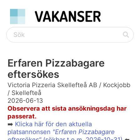
Erfaren Pizzabagare
eftersökes
Victoria Pizzeria Skellefteå AB / Kockjobb
/ Skellefteå
2026-06-13
Observera att sista ansökningsdag har
passerat.
➡️
Klicka här för den aktuella
platsannonsen
"Erfaren Pizzabagare
eftersökes"
(sökbar t.o.m. 2026-10-31)
⬅️