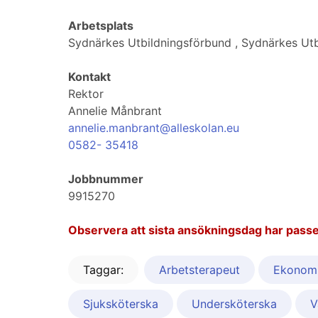
Arbetsplats
Sydnärkes Utbildningsförbund , Sydnärkes Ut
Kontakt
Rektor
Annelie Månbrant
annelie.manbrant@alleskolan.eu
0582- 35418
Jobbnummer
9915270
Observera att sista ansökningsdag har passe
Taggar:
Arbetsterapeut
Ekonom
Sjuksköterska
Undersköterska
V