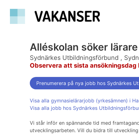
Alléskolan söker lärar
Sydnärkes Utbildningsförbund , Sydn
Observera att sista ansökningsdag 
Prenumerera på nya jobb hos Sydnärkes Utb
Visa alla gymnasielärarjobb (yrkesämnen) i Ha
Visa alla jobb hos Sydnärkes Utbildningsförbu
Vi står inför en spännande tid med framtagand
utvecklingsarbeten. Vill du bidra till utveckl