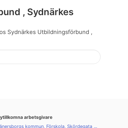
bund , Sydnärkes
b hos Sydnärkes Utbildningsförbund ,
ytillkomna arbetsgivare
änersborgs kommun, Förskola, Skördegata ...