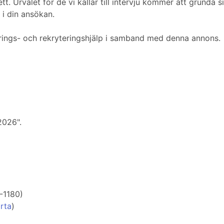
t. Urvalet för de vi kallar till intervju kommer att grunda 
 i din ansökan.
rings- och rekryteringshjälp i samband med denna annons.
2026".
-1180)
arta
)