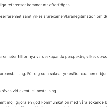
iga referenser kommer att efterfrågas.
rkeserfarenhet samt yrkeslärarexamen/lärarlegitimation om d
enheter tillför nya värdeskapande perspektiv, vilket utve
areanställning. För dig som saknar yrkeslärarexamen erbjud
rävas vid eventuell anställning.
samt möjliggöra en god kommunikation med våra sökande ber