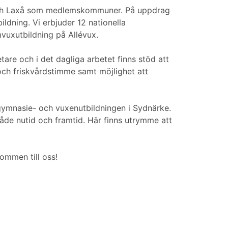
 och Laxå som medlemskommuner. På uppdrag
dning. Vi erbjuder 12 nationella
uxutbildning på Allévux.
are och i det dagliga arbetet finns stöd att
 och friskvårdstimme samt möjlighet att
gymnasie- och vuxenutbildningen i Sydnärke.
både nutid och framtid. Här finns utrymme att
ommen till oss!