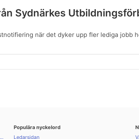
rån Sydnärkes Utbildningsför
ostnotifiering när det dyker upp fler lediga job
Populära nyckelord
N
..
Ledarsidan
V