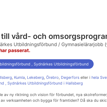
e till vård- och omsorgsprog
ärkes Utbildningsförbund / Gymnasielärarjobb (
har passerat.
ildningsförbund , Sydnärkes Utbildningsförbund
llsberg
,
Kumla
,
Lekeberg
,
Örebro
,
Degerfors
eller i
hela Sve
nd , Sydnärkes Utbildningsförbund i Hallsberg
e av ny riktning och vision för förbundet, nya skolreformer
ing av verksamheten och bygga för framtiden? Då ska du skick