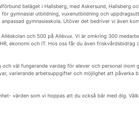
alförbund beläget i Hallsberg, med Askersund, Hallsberg
r gymnasial utbildning, vuxenutbildning och uppdragsutbil
anpassad gymnasieskola. Utöver det bedriver vi även komv
på Alléskolan och 500 på Allévux. Vi är omkring 300 medarbet
, HR, ekonomi och IT. Hos oss får du även friskvårdsbidrag
 och väl fungerande vardag för elever och personal inom 
svar, varierande arbetsuppgifter och möjlighet att påverka 
het- värden som vi hoppas att du också bär med dig. Välk