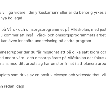
vill gå vidare i din yrkeskarriär? Eller är du behörig yrk
 nya kollega!
am på Vård- och omsorgsprogrammet på Alléskolan, med just
! Du kommer att ingå i vård- och omsorgsprogrammets arbet
kan även innebära undervisning på andra program.
ämnesgrupper där du får möjlighet att på olika sätt bidra o
d andra vård- och omsorgslärare på Alléskolan där fokus är
ans med ditt arbetslag har en stor frihet i att planera arb
plats som drivs av en positiv elevsyn och yrkesstolthet, vi
an redan idag!