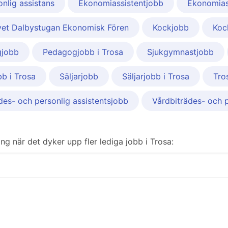
nlig assistans
Ekonomiassistentjobb
Ekonomiass
vet Dalbystugan Ekonomisk Fören
Kockjobb
Koc
jobb
Pedagogjobb i Trosa
Sjukgymnastjobb
b i Trosa
Säljarjobb
Säljarjobb i Trosa
Tro
des- och personlig assistentsjobb
Vårdbiträdes- och p
ring när det dyker upp fler lediga jobb i Trosa: