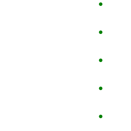
●
●
●
●
●