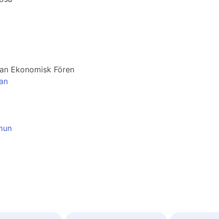
gan Ekonomisk Fören
an
mun