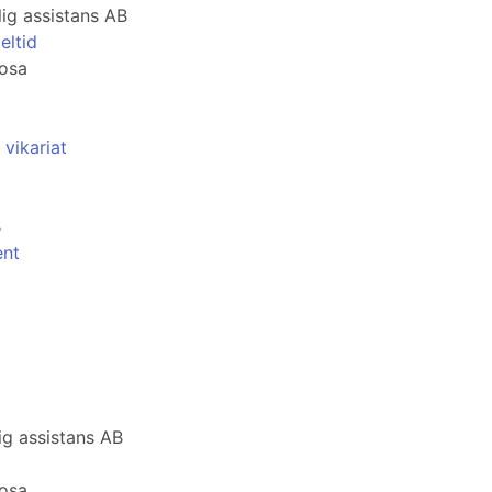
ig assistans AB
eltid
rosa
 vikariat
B
ent
g assistans AB
rosa