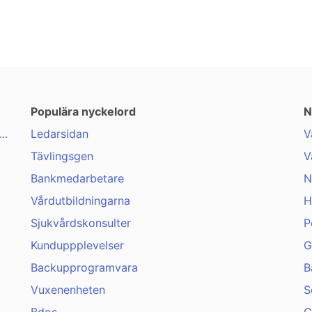
Populära nyckelord
N
..
Ledarsidan
V
Tävlingsgen
V
Bankmedarbetare
N
Vårdutbildningarna
H
Sjukvårdskonsulter
P
Kunduppplevelser
G
Backupprogramvara
B
Vuxenenheten
S