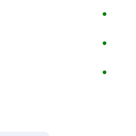
●
●
●