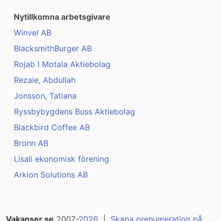
Nytillkomna arbetsgivare
Winvel AB
BlacksmithBurger AB
Rojab I Motala Aktiebolag
Rezaie, Abdullah
Jonsson, Tatiana
Ryssbybygdens Buss Aktiebolag
Blackbird Coffee AB
Bronn AB
Lisali ekonomisk förening
Arkion Solutions AB
Vakanser.se
2007-
2026
|
Skapa prenumeration på