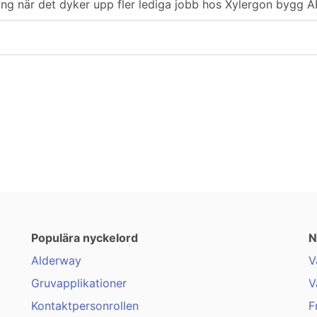
ering när det dyker upp fler lediga jobb hos Xylergon bygg A
Populära nyckelord
N
Alderway
V
Gruvapplikationer
V
Kontaktpersonrollen
F