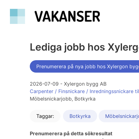
Lediga jobb hos Xyler
Prenumerera på nya jobb hos Xylergon by
2026-07-09 - Xylergon bygg AB
Carpenter / Finsnickare / Inredningssnickare t
Möbelsnickarjobb, Botkyrka
Taggar:
Botkyrka
Möbelsnickar
Prenumerera på detta sökresultat