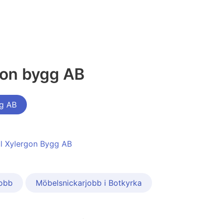
gon bygg AB
gg AB
ill Xylergon Bygg AB
jobb
Möbelsnickarjobb i Botkyrka