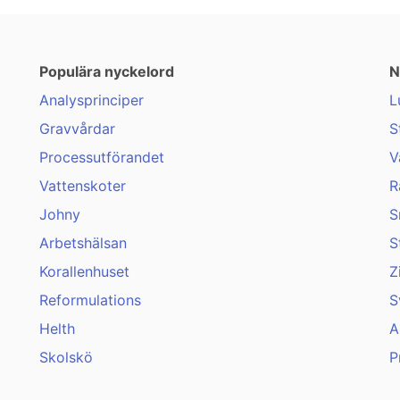
Populära nyckelord
N
Analysprinciper
L
Gravvårdar
S
Processutförandet
V
Vattenskoter
R
Johny
S
Arbetshälsan
S
Korallenhuset
Z
Reformulations
S
Helth
A
Skolskö
P