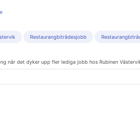
e
stervik
Restaurangbiträdesjobb
Restaurangbiträ
ering när det dyker upp fler lediga jobb hos Rubinen Västervi