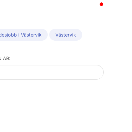
●
desjobb i Västervik
Västervik
k AB: