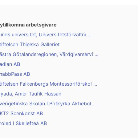
ytillkomna arbetsgivare
unds universitet, Universitetsförvaltni ...
tiftelsen Thielska Galleriet
ästra Götalandsregionen, Vårdgivarservi ...
adian AB
nabbPass AB
tiftelsen Falkenbergs Montessoriförskol ...
iyada, Amer Taufik Hassan
verigefinska Skolan I Botkyrka Aktiebol ...
KT2 Scenkonst AB
roled I Skellefteå AB