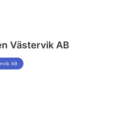
en Västervik AB
ervik AB