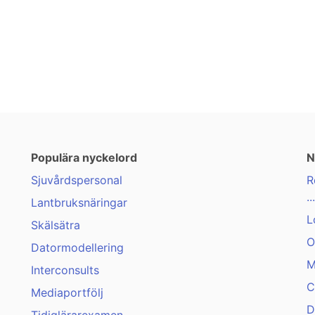
Populära nyckelord
N
Sjuvårdspersonal
R
...
Lantbruksnäringar
L
Skälsätra
O
Datormodellering
M
Interconsults
C
Mediaportfölj
D