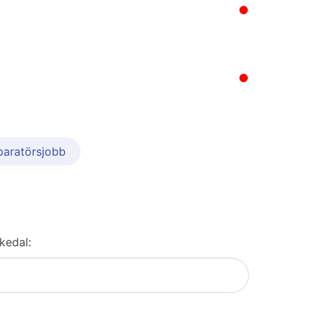
●
●
paratörsjobb
kedal: