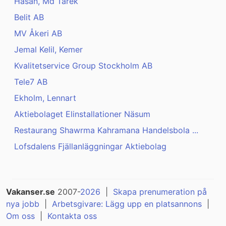
Hasan, Md Tarek
Belit AB
MV Åkeri AB
Jemal Kelil, Kemer
Kvalitetservice Group Stockholm AB
Tele7 AB
Ekholm, Lennart
Aktiebolaget Elinstallationer Näsum
Restaurang Shawrma Kahramana Handelsbola ...
Lofsdalens Fjällanläggningar Aktiebolag
Vakanser.se
2007-
2026
|
Skapa prenumeration på
nya jobb
|
Arbetsgivare: Lägg upp en platsannons
|
Om oss
|
Kontakta oss