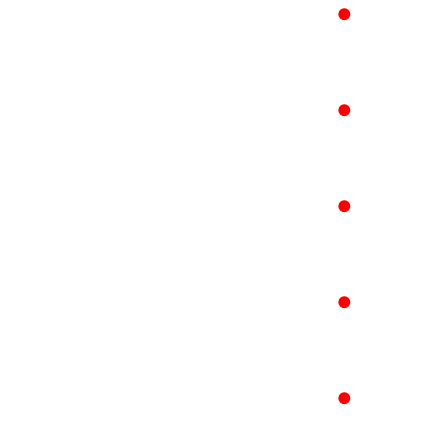
●
●
●
●
●