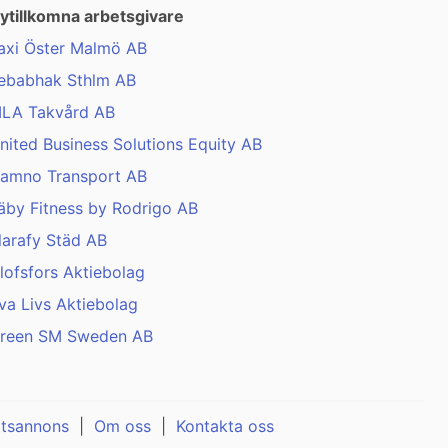
ytillkomna arbetsgivare
axi Öster Malmö AB
ebabhak Sthlm AB
LA Takvård AB
nited Business Solutions Equity AB
amno Transport AB
äby Fitness by Rodrigo AB
larafy Städ AB
lofsfors Aktiebolag
va Livs Aktiebolag
reen SM Sweden AB
atsannons
|
Om oss
|
Kontakta oss