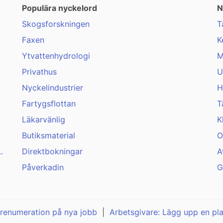
Populära nyckelord
N
Skogsforskningen
T
Faxen
K
Ytvattenhydrologi
M
Privathus
U
Nyckelindustrier
H
Fartygsflottan
T
Läkarvänlig
K
Butiksmaterial
O
.
Direktbokningar
A
Påverkadin
G
renumeration på nya jobb
|
Arbetsgivare: Lägg upp en pl