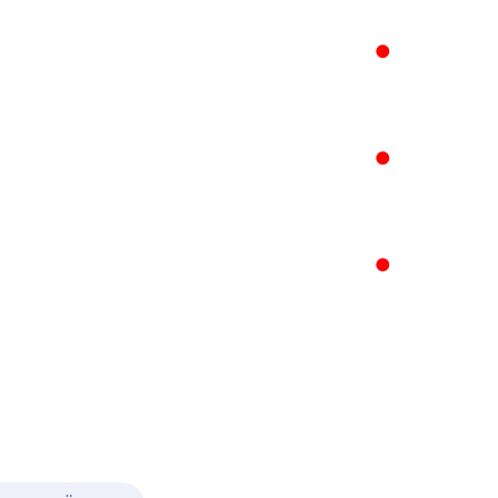
●
●
●