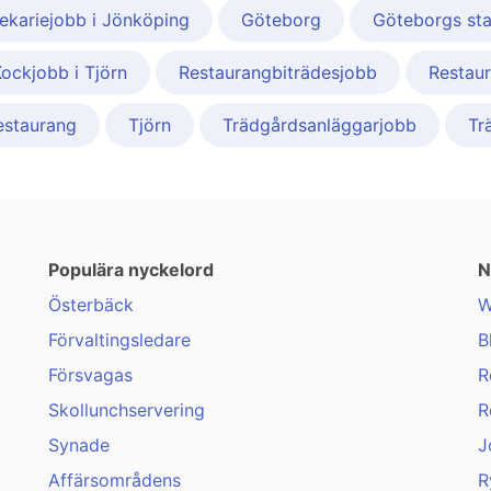
tekariejobb i Jönköping
Göteborg
Göteborgs st
ockjobb i Tjörn
Restaurangbiträdesjobb
Restaur
estaurang
Tjörn
Trädgårdsanläggarjobb
Tr
Populära nyckelord
N
Österbäck
W
Förvaltingsledare
B
Försvagas
R
Skollunchservering
R
Synade
J
Affärsområdens
R