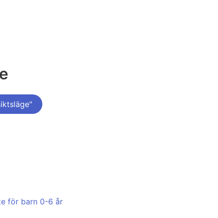
ge
iktsläge"
te för barn 0-6 år