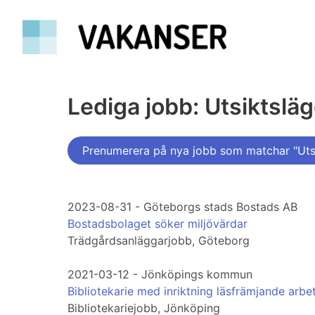
Lediga jobb: Utsiktslä
Prenumerera på nya jobb som matchar "Uts
2023-08-31 - Göteborgs stads Bostads AB
Bostadsbolaget söker miljövärdar
Trädgårdsanläggarjobb, Göteborg
2021-03-12 - Jönköpings kommun
Bibliotekarie med inriktning läsfrämjande arbe
Bibliotekariejobb, Jönköping