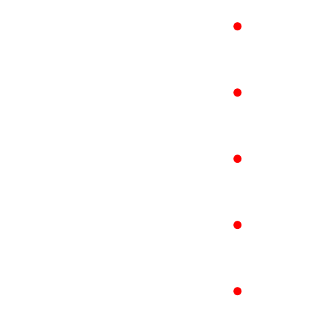
●
●
●
●
●