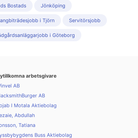
ads Bostads
Jönköping
angbiträdesjobb i Tjörn
Servitörsjobb
ädgårdsanläggarjobb i Göteborg
ytillkomna arbetsgivare
invel AB
lacksmithBurger AB
ojab I Motala Aktiebolag
ezaie, Abdullah
onsson, Tatiana
yssbybygdens Buss Aktiebolag