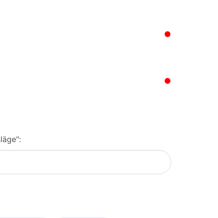
●
●
läge":