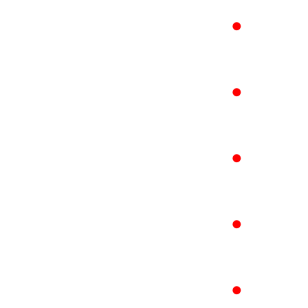
●
●
●
●
●