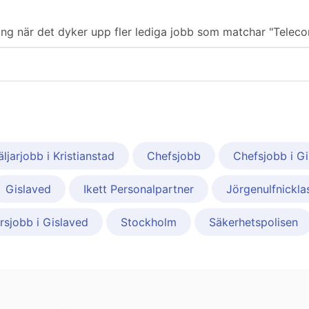
ering när det dyker upp fler lediga jobb som matchar "Teleco
äljarjobb i Kristianstad
Chefsjobb
Chefsjobb i G
Gislaved
Ikett Personalpartner
Jörgenulfnickla
rsjobb i Gislaved
Stockholm
Säkerhetspolisen