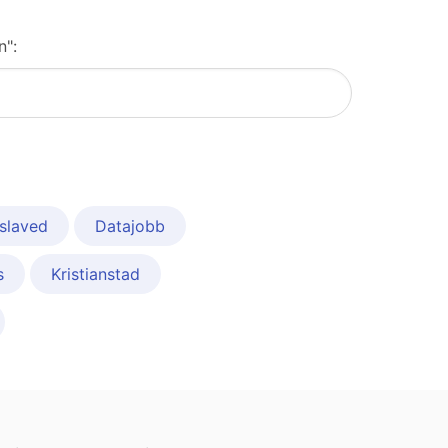
n":
islaved
Datajobb
s
Kristianstad