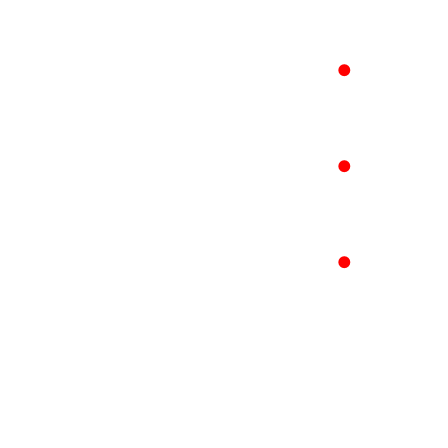
●
●
●