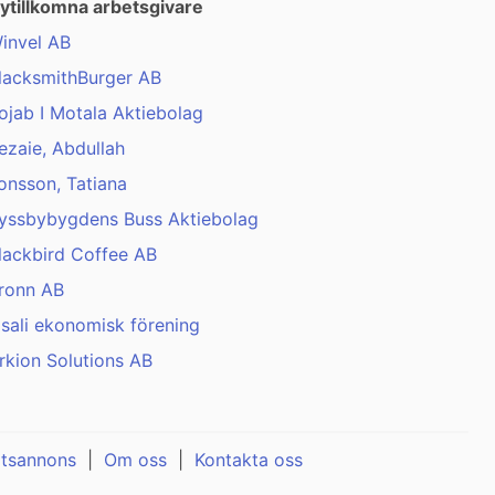
ytillkomna arbetsgivare
invel AB
lacksmithBurger AB
ojab I Motala Aktiebolag
ezaie, Abdullah
onsson, Tatiana
yssbybygdens Buss Aktiebolag
lackbird Coffee AB
ronn AB
isali ekonomisk förening
rkion Solutions AB
atsannons
|
Om oss
|
Kontakta oss