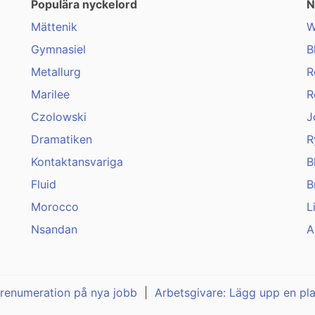
Populära nyckelord
N
Mättenik
W
Gymnasiel
B
Metallurg
R
Marilee
R
Czolowski
J
Dramatiken
R
Kontaktansvariga
B
Fluid
B
Morocco
L
Nsandan
A
renumeration på nya jobb
|
Arbetsgivare: Lägg upp en pl