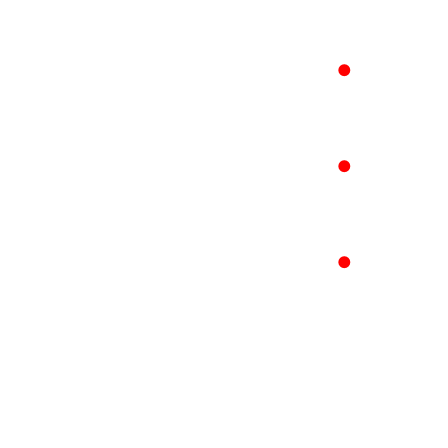
●
●
●