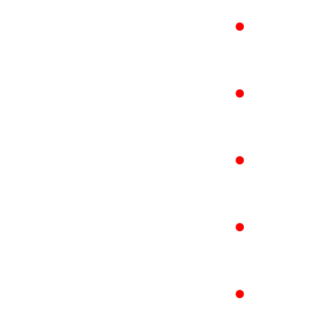
●
●
●
●
●