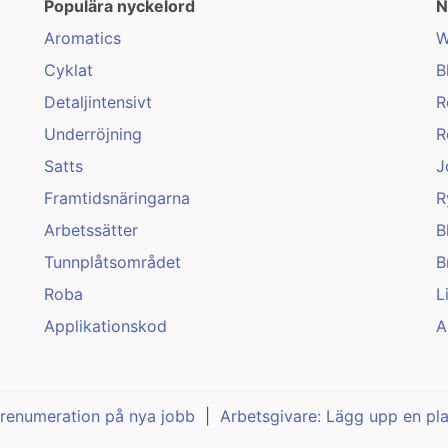
Populära nyckelord
N
Aromatics
W
Cyklat
B
Detaljintensivt
R
Underröjning
R
Satts
J
Framtidsnäringarna
R
Arbetssätter
B
Tunnplåtsområdet
B
Roba
L
Applikationskod
A
renumeration på nya jobb
|
Arbetsgivare: Lägg upp en pl