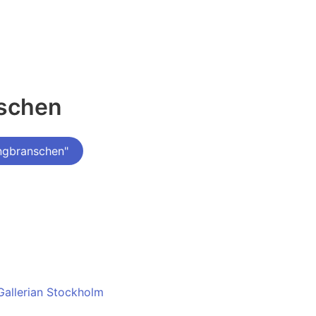
nschen
ngbranschen"
allerian Stockholm