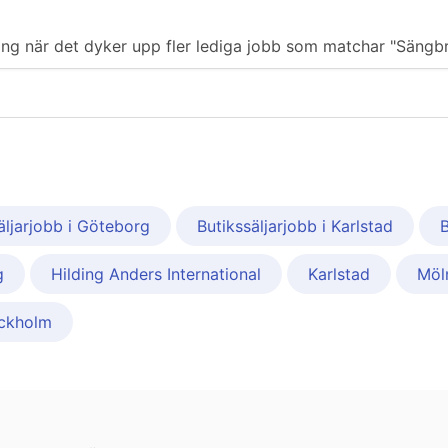
iering när det dyker upp fler lediga jobb som matchar "Sängb
äljarjobb i Göteborg
Butikssäljarjobb i Karlstad
B
g
Hilding Anders International
Karlstad
Möl
ckholm