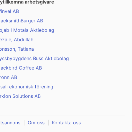
ytillkomna arbetsgivare
invel AB
lacksmithBurger AB
ojab I Motala Aktiebolag
ezaie, Abdullah
onsson, Tatiana
yssbybygdens Buss Aktiebolag
lackbird Coffee AB
ronn AB
isali ekonomisk förening
rkion Solutions AB
atsannons
|
Om oss
|
Kontakta oss