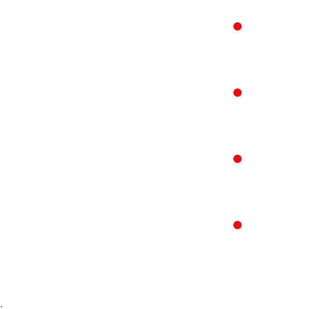
●
●
●
●
: