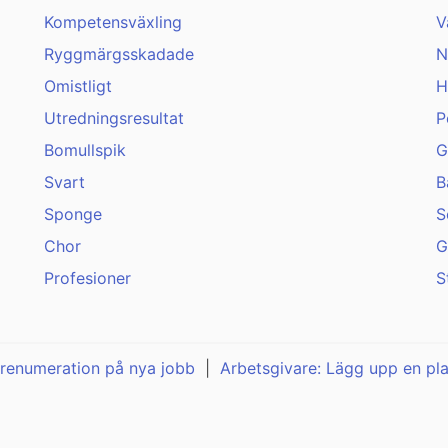
Kompetensväxling
V
Ryggmärgsskadade
N
Omistligt
H
Utredningsresultat
P
Bomullspik
G
Svart
B
Sponge
S
Chor
G
Profesioner
S
renumeration på nya jobb
|
Arbetsgivare: Lägg upp en pl