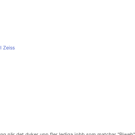
l Zeiss
ering när det dyker upp fler lediga jobb som matchar "Piweb"