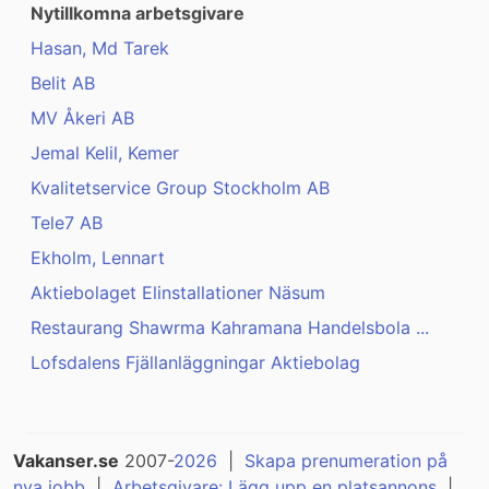
Nytillkomna arbetsgivare
Hasan, Md Tarek
Belit AB
MV Åkeri AB
Jemal Kelil, Kemer
Kvalitetservice Group Stockholm AB
Tele7 AB
Ekholm, Lennart
Aktiebolaget Elinstallationer Näsum
Restaurang Shawrma Kahramana Handelsbola ...
Lofsdalens Fjällanläggningar Aktiebolag
Vakanser.se
2007-
2026
|
Skapa prenumeration på
nya jobb
|
Arbetsgivare: Lägg upp en platsannons
|