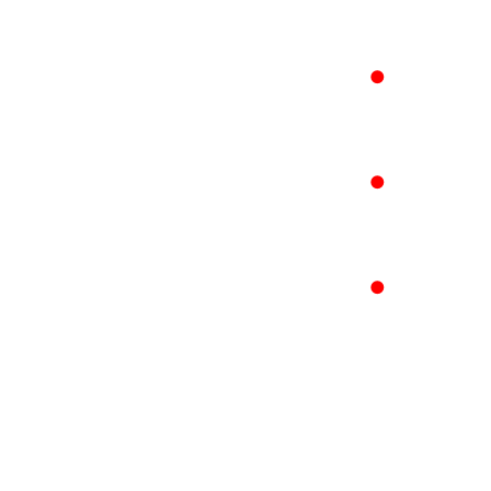
●
●
●