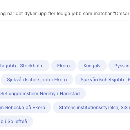
iering när det dyker upp fler lediga jobb som matchar "Omso
tarjobb i Stockholm
Ekerö
Kungälv
Pyssli
Sjukvårdschefsjobb i Ekerö
Sjukvårdschefsjobb i 
se, SiS ungdomshem Nereby i Harestad
hem Rebecka på Ekerö
Statens institutionsstyrelse, S
b i Sollefteå