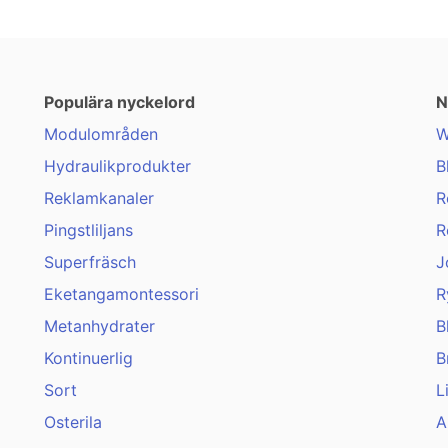
Populära nyckelord
N
Modulområden
W
Hydraulikprodukter
B
Reklamkanaler
R
Pingstliljans
R
Superfräsch
J
Eketangamontessori
R
Metanhydrater
B
Kontinuerlig
B
Sort
L
Osterila
A