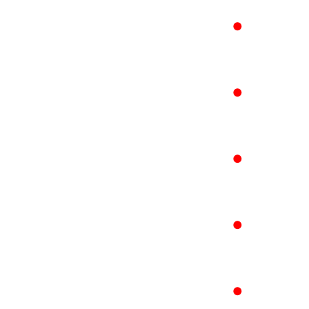
●
●
●
●
●