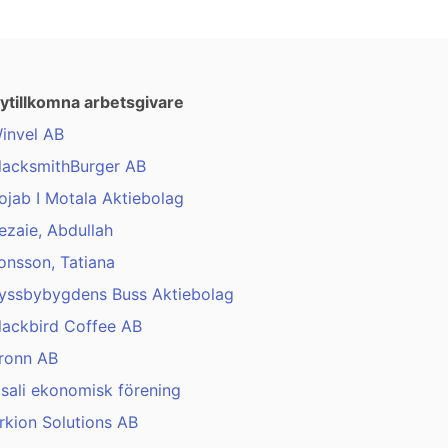
ytillkomna arbetsgivare
invel AB
lacksmithBurger AB
ojab I Motala Aktiebolag
ezaie, Abdullah
onsson, Tatiana
yssbybygdens Buss Aktiebolag
lackbird Coffee AB
ronn AB
isali ekonomisk förening
rkion Solutions AB