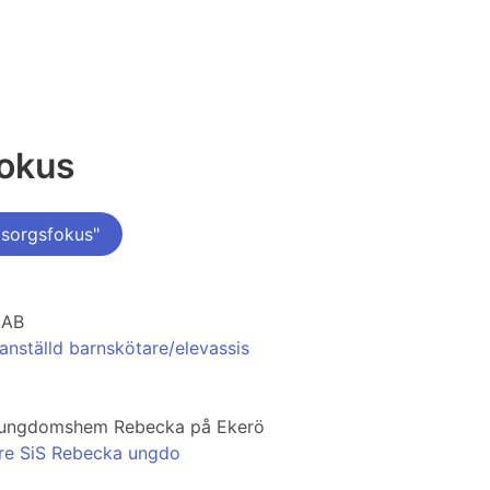
fokus
sorgsfokus"
 AB
anställd barnskötare/elevassis
SiS ungdomshem Rebecka på Ekerö
are SiS Rebecka ungdo