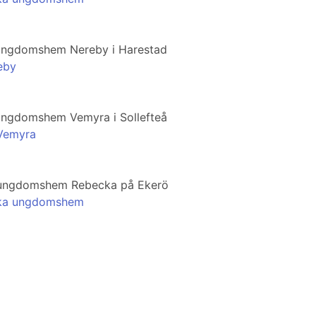
iS ungdomshem Nereby i Harestad
eby
S ungdomshem Vemyra i Sollefteå
 Vemyra
iS ungdomshem Rebecka på Ekerö
ecka ungdomshem