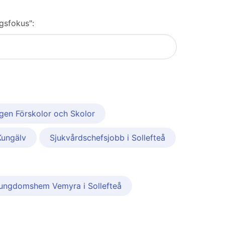
rgsfokus":
ngen Förskolor och Skolor
Kungälv
Sjukvårdschefsjobb i Sollefteå
iS ungdomshem Vemyra i Sollefteå