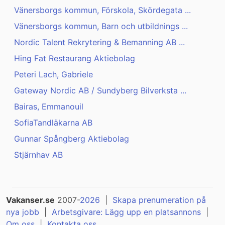
Vänersborgs kommun, Förskola, Skördegata ...
Vänersborgs kommun, Barn och utbildnings ...
Nordic Talent Rekrytering & Bemanning AB ...
Hing Fat Restaurang Aktiebolag
Peteri Lach, Gabriele
Gateway Nordic AB / Sundyberg Bilverksta ...
Bairas, Emmanouil
SofiaTandläkarna AB
Gunnar Spångberg Aktiebolag
Stjärnhav AB
Vakanser.se
2007-
2026
|
Skapa prenumeration på
nya jobb
|
Arbetsgivare: Lägg upp en platsannons
|
Om oss
|
Kontakta oss