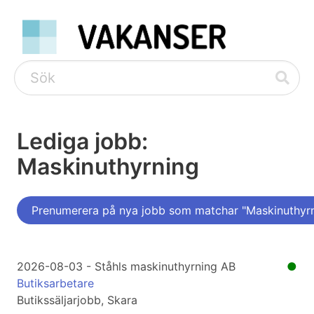
Lediga jobb:
Maskinuthyrning
Prenumerera på nya jobb som matchar "Maskinuthyr
2026-08-03 - Ståhls maskinuthyrning AB
●
Butiksarbetare
Butikssäljarjobb, Skara