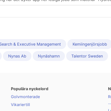
l Search & Executive Management
Kemiingenjörsjobb
Nynas Ab
Nynäshamn
Talentor Sweden
Populära nyckelord
N
Golvmonterade
R
...
Vikariertill
L