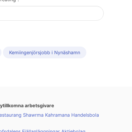
Kemiingenjörsjobb i Nynäshamn
ytillkomna arbetsgivare
estaurang Shawrma Kahramana Handelsbola
ofsdalens Fjällanläggningar Aktiebolag