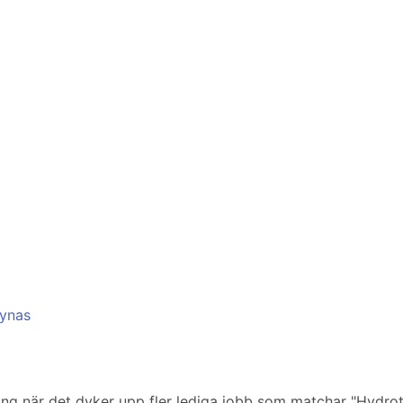
Nynas
ering när det dyker upp fler lediga jobb som matchar "Hydrot