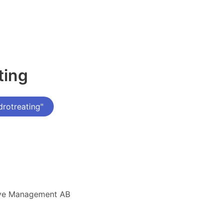
ting
rotreating"
tive Management AB